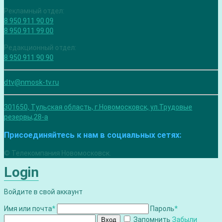
Рекламный отдел:
8 950 911 90 09
8 950 911 99 00
Редакционный отдел:
8 950 911 90 90
dtv@nmosk-tv.ru
301650, Тульская область, г.Новомосковск, ул.Трудовые
резервы,28-а
Присоединяйтесь к нам в социальных сетях:
© Телекомпания Новомосковск.
Login
Войдите в свой аккаунт
Имя или почта
*
Пароль
*
Запомнить
Забыли
Вход