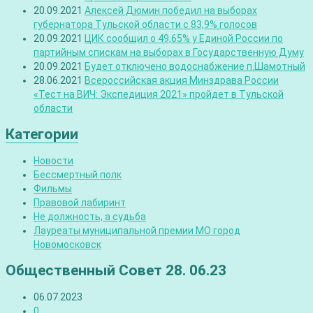
20.09.2021
Алексей Дюмин победил на выборах
губернатора Тульской области с 83,9% голосов
20.09.2021
ЦИК сообщил о 49,65% у Единой России по
партийным спискам на выборах в Государственную Думу
20.09.2021
Будет отключено водоснабжение п.Шамотный
28.06.2021
Всероссийская акция Минздрава России
«Тест на ВИЧ: Экспедиция 2021» пройдет в Тульской
области
Категории
Новости
Бессмертный полк
Фильмы
Правовой лабиринт
Не должность, а судьба
Лауреаты муниципальной премии МО город
Новомосковск
Общественный Совет 28. 06.23
06.07.2023
0