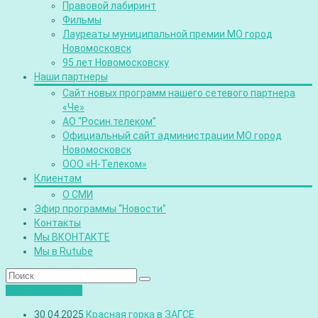
Правовой лабиринт
Фильмы
Лауреаты муниципальной премии МО город
Новомосковск
95 лет Новомосковску
Наши партнеры
Сайт новых программ нашего сетевого партнера
«Че»
АО “Росин.телеком”
Официальный сайт администрации МО город
Новомосковск
ООО «Н-Телеком»
Клиентам
О СМИ
Эфир программы “Новости”
Контакты
Мы ВКОНТАКТЕ
Мы в Rutube
Лента новостей
30.04.2025
Красная горка в ЗАГСЕ