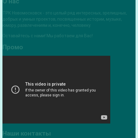
О нас
ТРК Новомосковск - это целый ряд интересных, зрелищных,
добрых и умных проектов, посвященных истории, музыке,
юмору, развлечениям и, конечно, человеку.
Оставайтесь с нами! Мы работаем для Вас!
Промо
Наши контакты