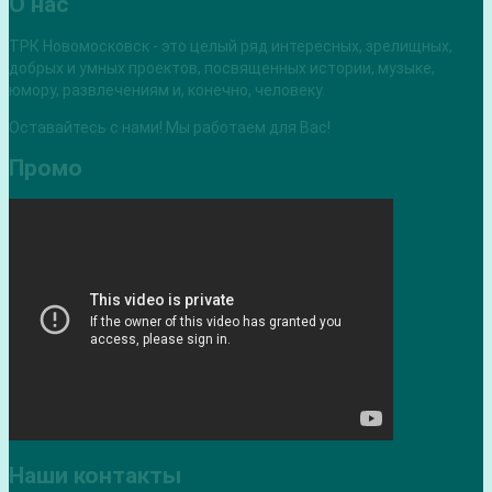
О нас
ТРК Новомосковск - это целый ряд интересных, зрелищных,
добрых и умных проектов, посвященных истории, музыке,
юмору, развлечениям и, конечно, человеку.
Оставайтесь с нами! Мы работаем для Вас!
Промо
Наши контакты