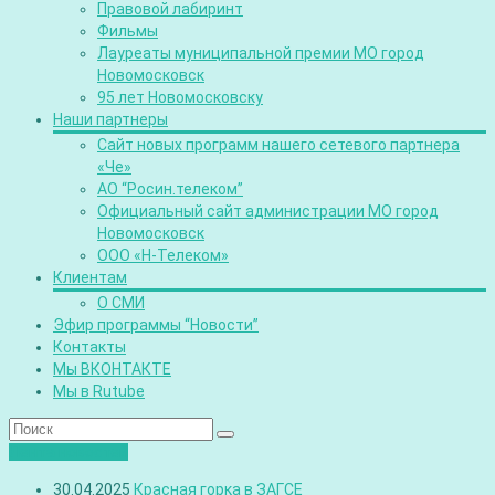
Правовой лабиринт
Фильмы
Лауреаты муниципальной премии МО город
Новомосковск
95 лет Новомосковску
Наши партнеры
Сайт новых программ нашего сетевого партнера
«Че»
АО “Росин.телеком”
Официальный сайт администрации МО город
Новомосковск
ООО «Н-Телеком»
Клиентам
О СМИ
Эфир программы “Новости”
Контакты
Мы ВКОНТАКТЕ
Мы в Rutube
Лента новостей
30.04.2025
Красная горка в ЗАГСЕ