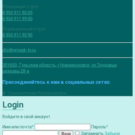
Рекламный отдел:
8 950 911 90 09
8 950 911 99 00
Редакционный отдел:
8 950 911 90 90
dtv@nmosk-tv.ru
301650, Тульская область, г.Новомосковск, ул.Трудовые
резервы,28-а
Присоединяйтесь к нам в социальных сетях:
© Телекомпания Новомосковск.
Login
Войдите в свой аккаунт
Имя или почта
*
Пароль
*
Запомнить
Забыли
Вход