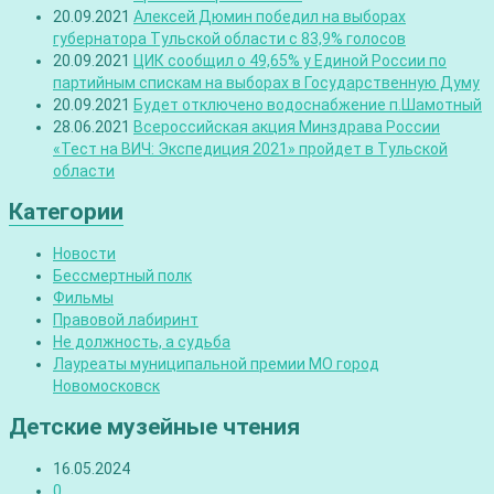
20.09.2021
Алексей Дюмин победил на выборах
губернатора Тульской области с 83,9% голосов
20.09.2021
ЦИК сообщил о 49,65% у Единой России по
партийным спискам на выборах в Государственную Думу
20.09.2021
Будет отключено водоснабжение п.Шамотный
28.06.2021
Всероссийская акция Минздрава России
«Тест на ВИЧ: Экспедиция 2021» пройдет в Тульской
области
Категории
Новости
Бессмертный полк
Фильмы
Правовой лабиринт
Не должность, а судьба
Лауреаты муниципальной премии МО город
Новомосковск
Детские музейные чтения
16.05.2024
0