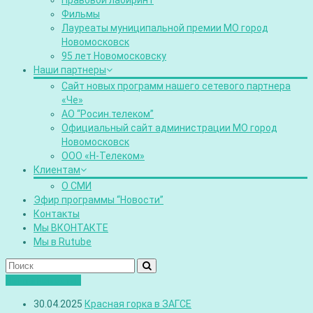
Правовой лабиринт
Фильмы
Лауреаты муниципальной премии МО город
Новомосковск
95 лет Новомосковску
Наши партнеры
Сайт новых программ нашего сетевого партнера
«Че»
АО “Росин.телеком”
Официальный сайт администрации МО город
Новомосковск
ООО «Н-Телеком»
Клиентам
О СМИ
Эфир программы “Новости”
Контакты
Мы ВКОНТАКТЕ
Мы в Rutube
Лента новостей
30.04.2025
Красная горка в ЗАГСЕ