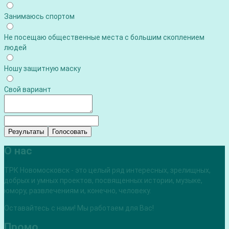
Занимаюсь спортом
Не посещаю общественные места с большим скоплением
людей
Ношу защитную маску
Свой вариант
Результаты
Голосовать
О нас
ТРК Новомосковск - это целый ряд интересных, зрелищных,
добрых и умных проектов, посвященных истории, музыке,
юмору, развлечениям и, конечно, человеку.
Оставайтесь с нами! Мы работаем для Вас!
Промо