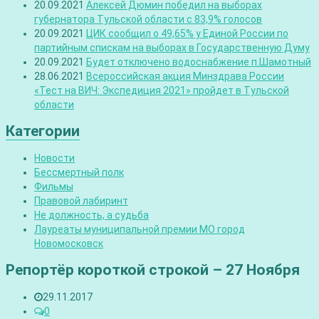
20.09.2021
Алексей Дюмин победил на выборах
губернатора Тульской области с 83,9% голосов
20.09.2021
ЦИК сообщил о 49,65% у Единой России по
партийным спискам на выборах в Государственную Думу
20.09.2021
Будет отключено водоснабжение п.Шамотный
28.06.2021
Всероссийская акция Минздрава России
«Тест на ВИЧ: Экспедиция 2021» пройдет в Тульской
области
Категории
Новости
Бессмертный полк
Фильмы
Правовой лабиринт
Не должность, а судьба
Лауреаты муниципальной премии МО город
Новомосковск
Репортёр короткой строкой – 27 Ноября
29.11.2017
0