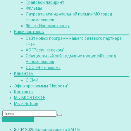
Правовой лабиринт
Фильмы
Лауреаты муниципальной премии МО город
Новомосковск
95 лет Новомосковску
Наши партнеры
Сайт новых программ нашего сетевого партнера
«Че»
АО “Росин.телеком”
Официальный сайт администрации МО город
Новомосковск
ООО «Н-Телеком»
Клиентам
О СМИ
Эфир программы “Новости”
Контакты
Мы ВКОНТАКТЕ
Мы в Rutube
Лента новостей
30.04.2025
Красная горка в ЗАГСЕ