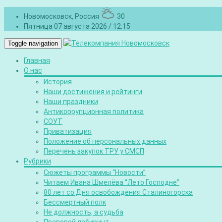
Новомосковск, Россия
30
Пятница 07 августа 2026 / 12:15
Toggle navigation
Главная
О нас
История
Наши достижения и рейтинги
Наши праздники
Антикоррупционная политика
СОУТ
Приватизация
Положение об персональных данных
Перечень закупок ТРУ у СМСП
Рубрики
Сюжеты программы “Новости”
Читаем Ивана Шмелёва “Лето Господне”
80 лет со Дня освобождения Сталиногорска
Бессмертный полк
Не должность, а судьба