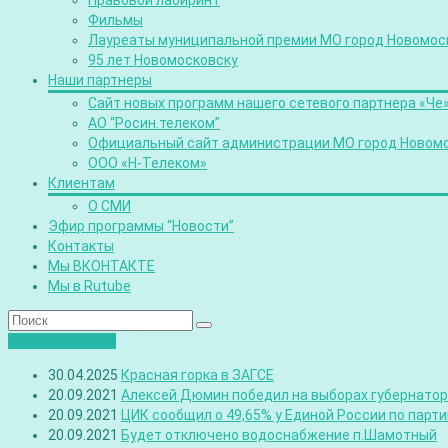
Правовой лабиринт
Фильмы
Лауреаты муниципальной премии МО город Новомос
95 лет Новомосковску
Наши партнеры
Сайт новых программ нашего сетевого партнера «Че
АО “Росин.телеком”
Официальный сайт администрации МО город Новом
ООО «Н-Телеком»
Клиентам
О СМИ
Эфир программы “Новости”
Контакты
Мы ВКОНТАКТЕ
Мы в Rutube
Лента новостей
30.04.2025
Красная горка в ЗАГСЕ
20.09.2021
Алексей Дюмин победил на выборах губернатора
20.09.2021
ЦИК сообщил о 49,65% у Единой России по парт
20.09.2021
Будет отключено водоснабжение п.Шамотный