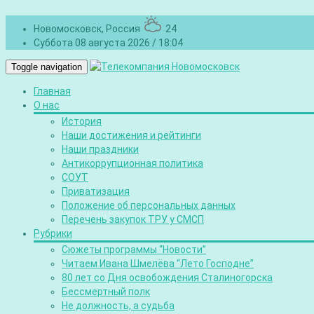
Новомосковск, Россия
24
Суббота 08 августа 2026 / 18:04
Toggle navigation
Главная
О нас
История
Наши достижения и рейтинги
Наши праздники
Антикоррупционная политика
СОУТ
Приватизация
Положение об персональных данных
Перечень закупок ТРУ у СМСП
Рубрики
Сюжеты программы “Новости”
Читаем Ивана Шмелёва “Лето Господне”
80 лет со Дня освобождения Сталиногорска
Бессмертный полк
Не должность, а судьба