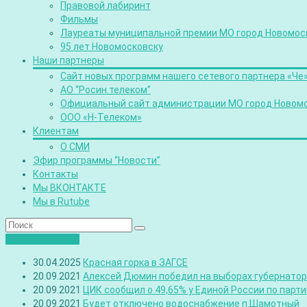
Правовой лабиринт
Фильмы
Лауреаты муниципальной премии МО город Новомос
95 лет Новомосковску
Наши партнеры
Сайт новых программ нашего сетевого партнера «Че
АО “Росин.телеком”
Официальный сайт администрации МО город Новом
ООО «Н-Телеком»
Клиентам
О СМИ
Эфир программы “Новости”
Контакты
Мы ВКОНТАКТЕ
Мы в Rutube
Лента новостей
30.04.2025
Красная горка в ЗАГСЕ
20.09.2021
Алексей Дюмин победил на выборах губернатора
20.09.2021
ЦИК сообщил о 49,65% у Единой России по парт
20.09.2021
Будет отключено водоснабжение п.Шамотный