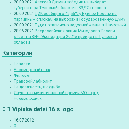
20.09.2021
Алексей Дюмин победил на выборах
губернатора Тульской области с 83,9% голосов
20.09.2021
ЦИК сообщил о 49,65% у Единой России по
партийным спискам на выборах в Государственную Думу
20.09.2021
Будет отключено водоснабжение п.Шамотный
28.06.2021
Всероссийская акция Минздрава России
«Тест на ВИЧ: Экспедиция 2021» пройдет в Тульской
области
Категории
Новости
Бессмертный полк
Фильмы
Правовой лабиринт
Не должность, а судьба
Лауреаты муниципальной премии МО город
Новомосковск
0 1 Vipiska detei 16 s logo
16.07.2012
0