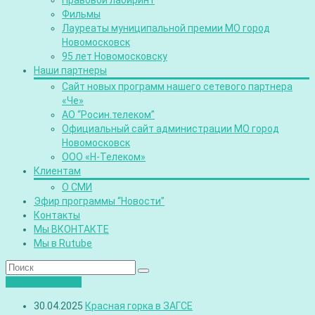
Правовой лабиринт
Фильмы
Лауреаты муниципальной премии МО город
Новомосковск
95 лет Новомосковску
Наши партнеры
Сайт новых программ нашего сетевого партнера
«Че»
АО “Росин.телеком”
Официальный сайт администрации МО город
Новомосковск
ООО «Н-Телеком»
Клиентам
О СМИ
Эфир программы “Новости”
Контакты
Мы ВКОНТАКТЕ
Мы в Rutube
Лента новостей
30.04.2025
Красная горка в ЗАГСЕ