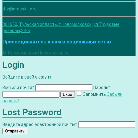
dtv@nmosk-tv.ru
301650, Тульская область, г.Новомосковск, ул.Трудовые
резервы,28-а
Присоединяйтесь к нам в социальных сетях:
© Телекомпания Новомосковск.
Login
Войдите в свой аккаунт
Имя или почта
*
Пароль
*
Запомнить
Забыли
Вход
пароль?
Lost Password
Введите адрес электронной почты
*
Отправить