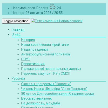
Новомосковск, Россия
24
Четверг 06 августа 2026 / 20:55
Toggle navigation
Главная
О нас
История
Наши достижения и рейтинги
Наши праздники
Антикоррупционная политика
СОУТ
Приватизация
Положение об персональных данных
Перечень закупок ТРУ у СМСП
Рубрики
Сюжеты программы “Новости”
Читаем Ивана Шмелёва “Лето Господне”
80 лет со Дня освобождения Сталиногорска
Бессмертный полк
Не должность, а судьба