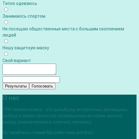
Тепло одеваюсь
Занимаюсь спортом
Не посещаю общественные места с большим скоплением
людей
Ношу защитную маску
Свой вариант
Результаты
Голосовать
О нас
ТРК Новомосковск - это целый ряд интересных, зрелищных,
добрых и умных проектов, посвященных истории, музыке,
юмору, развлечениям и, конечно, человеку.
Оставайтесь с нами! Мы работаем для Вас!