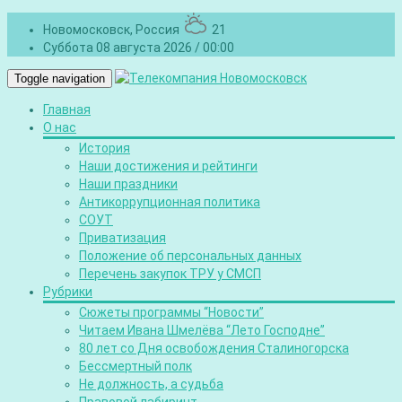
Новомосковск, Россия
21
Суббота 08 августа 2026 / 00:00
Toggle navigation
Главная
О нас
История
Наши достижения и рейтинги
Наши праздники
Антикоррупционная политика
СОУТ
Приватизация
Положение об персональных данных
Перечень закупок ТРУ у СМСП
Рубрики
Сюжеты программы “Новости”
Читаем Ивана Шмелёва “Лето Господне”
80 лет со Дня освобождения Сталиногорска
Бессмертный полк
Не должность, а судьба