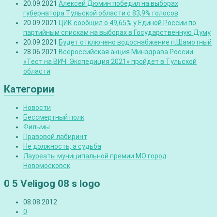
20.09.2021
Алексей Дюмин победил на выборах
губернатора Тульской области с 83,9% голосов
20.09.2021
ЦИК сообщил о 49,65% у Единой России по
партийным спискам на выборах в Государственную Думу
20.09.2021
Будет отключено водоснабжение п.Шамотный
28.06.2021
Всероссийская акция Минздрава России
«Тест на ВИЧ: Экспедиция 2021» пройдет в Тульской
области
Категории
Новости
Бессмертный полк
Фильмы
Правовой лабиринт
Не должность, а судьба
Лауреаты муниципальной премии МО город
Новомосковск
0 5 Veligog 08 s logo
08.08.2012
0