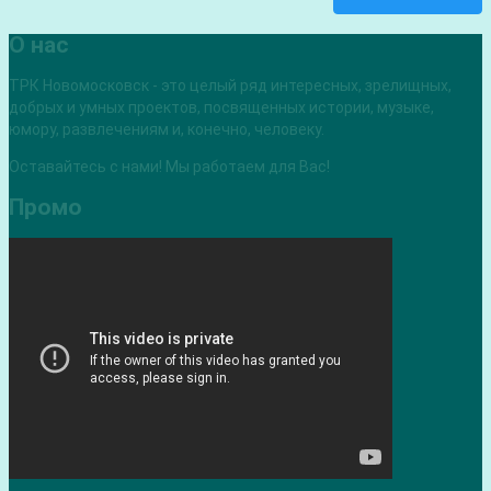
О нас
ТРК Новомосковск - это целый ряд интересных, зрелищных,
добрых и умных проектов, посвященных истории, музыке,
юмору, развлечениям и, конечно, человеку.
Оставайтесь с нами! Мы работаем для Вас!
Промо