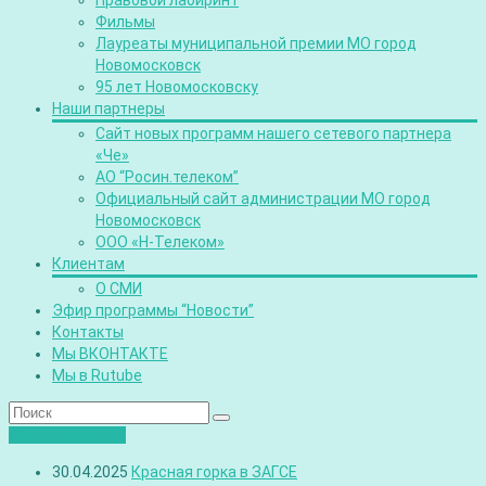
Правовой лабиринт
Фильмы
Лауреаты муниципальной премии МО город
Новомосковск
95 лет Новомосковску
Наши партнеры
Сайт новых программ нашего сетевого партнера
«Че»
АО “Росин.телеком”
Официальный сайт администрации МО город
Новомосковск
ООО «Н-Телеком»
Клиентам
О СМИ
Эфир программы “Новости”
Контакты
Мы ВКОНТАКТЕ
Мы в Rutube
Лента новостей
30.04.2025
Красная горка в ЗАГСЕ