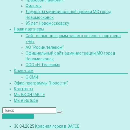
Правовой лабиринт
Фильмы
Лауреаты муниципальной премии МО город
Новомосковск
95 лет Новомосковску
Наши партнеры
Сайт новых программ нашего сетевого партнера
«Че»
АО “Росин.телеком”
Официальный сайт администрации МО город
Новомосковск
ООО «Н-Телеком»
Клиентам
О СМИ
Эфир программы “Новости”
Контакты
Мы ВКОНТАКТЕ
Мы в Rutube
Лента новостей
30.04.2025
Красная горка в ЗАГСЕ