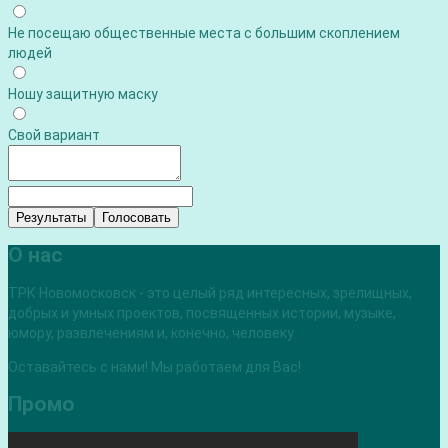
Не посещаю общественные места с большим скоплением
людей
Ношу защитную маску
Свой вариант
Результаты
Голосовать
О нас
ТРК Новомосковск - это целый ряд интересных, зрелищных,
добрых и умных проектов, посвященных истории, музыке,
юмору, развлечениям и, конечно, человеку.
Оставайтесь с нами! Мы работаем для Вас!
Промо