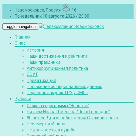
Новомосковск, Россия
16
Понедельник 10 августа 2026 / 23:00
Toggle navigation
Главная
О нас
История
Наши достижения и рейтинги
Наши праздники
Антикоррупционная политика
СОУТ
Приватизация
Положение об персональных данных
Перечень закупок ТРУ у СМСП
Рубрики
Сюжеты программы “Новости”
Читаем Ивана Шмелёва “Лето Господне”
80 лет со Дня освобождения Сталиногорска
Бессмертный полк
Не должность, а судьба