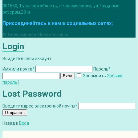
301650, Тульская область, г.Новомосковск, ул.Трудовые
резервы,28-а
Присоединяйтесь к нам в социальных сетях:
© Телекомпания Новомосковск.
Login
Войдите в свой аккаунт
Имя или почта
*
Пароль
*
Запомнить
Забыли
Вход
пароль?
Lost Password
Введите адрес электронной почты
*
Отправить
Назад к
Вход