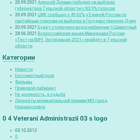
20.09.2021
Алексей Дюмин победил на выборах
губернатора Тульской области с 83,9% голосов
20.09.2021
ЦИК сообщил о 49,65% у Единой России по
партийным спискам на выборах в Государственную Думу
20.09.2021
Будет отключено водоснабжение п.Шамотный
28.06.2021
Всероссийская акция Минздрава России
«Тест на ВИЧ: Экспедиция 2021» пройдет в Тульской
области
Категории
Новости
Бессмертный полк
Фильмы
Правовой лабиринт
Не должность, а судьба
Лауреаты муниципальной премии МО город
Новомосковск
0 4 Veterani Administrazii 03 s logo
03.10.2012
0