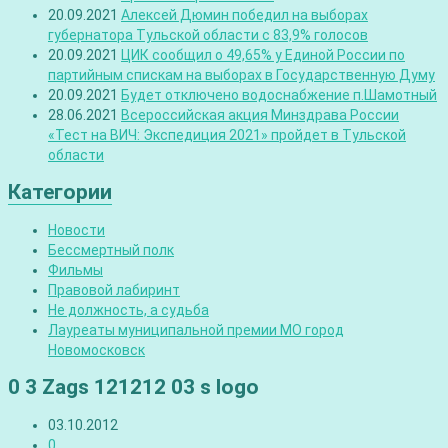
20.09.2021
Алексей Дюмин победил на выборах
губернатора Тульской области с 83,9% голосов
20.09.2021
ЦИК сообщил о 49,65% у Единой России по
партийным спискам на выборах в Государственную Думу
20.09.2021
Будет отключено водоснабжение п.Шамотный
28.06.2021
Всероссийская акция Минздрава России
«Тест на ВИЧ: Экспедиция 2021» пройдет в Тульской
области
Категории
Новости
Бессмертный полк
Фильмы
Правовой лабиринт
Не должность, а судьба
Лауреаты муниципальной премии МО город
Новомосковск
0 3 Zags 121212 03 s logo
03.10.2012
0