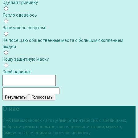
Сделал прививку
Тепло одеваюсь
Занимаюсь спортом
Не посещаю общественные места с большим скоплением
людей
Ношу защитную маску
Свой вариант
Результаты
Голосовать
О нас
ТРК Новомосковск - это целый ряд интересных, зрелищных,
добрых и умных проектов, посвященных истории, музыке,
юмору, развлечениям и, конечно, человеку.