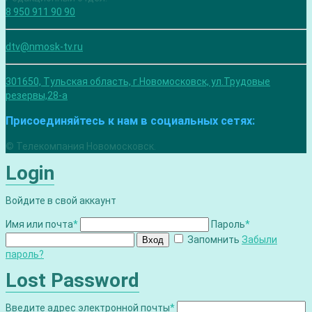
8 950 911 90 90
dtv@nmosk-tv.ru
301650, Тульская область, г.Новомосковск, ул.Трудовые
резервы,28-а
Присоединяйтесь к нам в социальных сетях:
© Телекомпания Новомосковск.
Login
Войдите в свой аккаунт
Имя или почта
*
Пароль
*
Запомнить
Забыли
Вход
пароль?
Lost Password
Введите адрес электронной почты
*