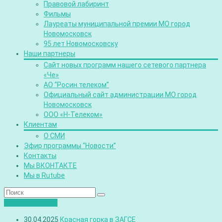
Правовой лабиринт
Фильмы
Лауреаты муниципальной премии МО город
Новомосковск
95 лет Новомосковску
Наши партнеры
Сайт новых программ нашего сетевого партнера
«Че»
АО “Росин.телеком”
Официальный сайт администрации МО город
Новомосковск
ООО «Н-Телеком»
Клиентам
О СМИ
Эфир программы “Новости”
Контакты
Мы ВКОНТАКТЕ
Мы в Rutube
Лента новостей
30.04.2025
Красная горка в ЗАГСЕ