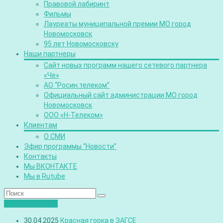
Правовой лабиринт
Фильмы
Лауреаты муниципальной премии МО город
Новомосковск
95 лет Новомосковску
Наши партнеры
Сайт новых программ нашего сетевого партнера
«Че»
АО “Росин.телеком”
Официальный сайт администрации МО город
Новомосковск
ООО «Н-Телеком»
Клиентам
О СМИ
Эфир программы “Новости”
Контакты
Мы ВКОНТАКТЕ
Мы в Rutube
Лента новостей
30.04.2025
Красная горка в ЗАГСЕ