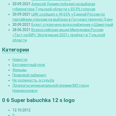
20.09.2021
Алексей Дюмин победил на выборах
губернатора Тульской области с 83,9% голосов
20.09.2021
ЦИК сообщил о 49,65% у Единой России по
партийным спискам на выборах в Государственную Думу
20.09.2021
Будет отключено водоснабжение п.Шамотный
28.06.2021
Всероссийская акция Минздрава России
«Тест на ВИЧ: Экспедиция 2021» пройдет в Тульской
области
Категории
Новости
Бессмертный полк
Фильмы
Правовой лабиринт
Не должность, а судьба
Лауреаты муниципальной премии МО город
Новомосковск
0 6 Super babuchka 12 s logo
12.10.2012
0