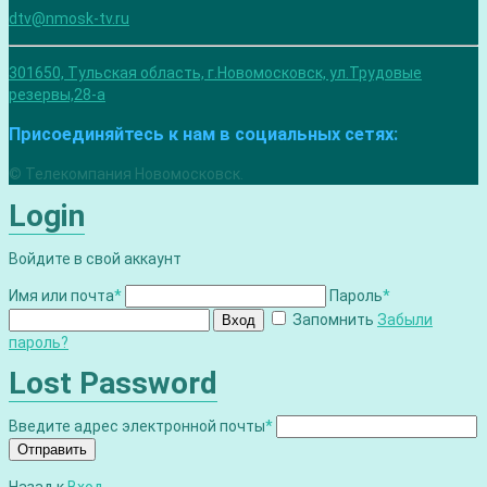
dtv@nmosk-tv.ru
301650, Тульская область, г.Новомосковск, ул.Трудовые
резервы,28-а
Присоединяйтесь к нам в социальных сетях:
© Телекомпания Новомосковск.
Login
Войдите в свой аккаунт
Имя или почта
*
Пароль
*
Запомнить
Забыли
Вход
пароль?
Lost Password
Введите адрес электронной почты
*
Отправить