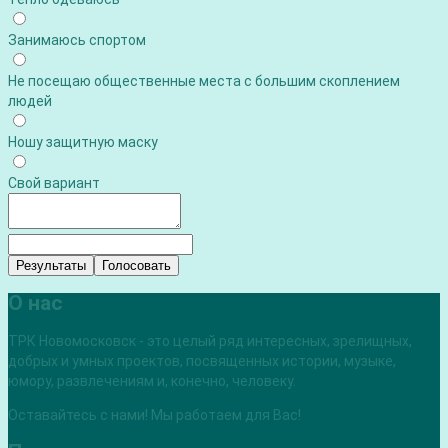
Занимаюсь спортом
Не посещаю общественные места с большим скоплением
людей
Ношу защитную маску
Свой вариант
Результаты
Голосовать
О нас
ТРК Новомосковск - это целый ряд интересных, зрелищных,
добрых и умных проектов, посвященных истории, музыке,
юмору, развлечениям и, конечно, человеку.
Оставайтесь с нами! Мы работаем для Вас!