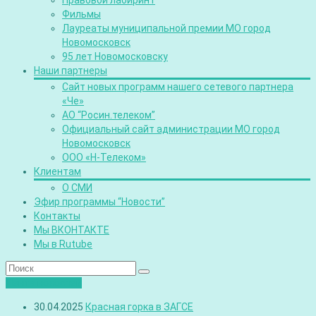
Правовой лабиринт
Фильмы
Лауреаты муниципальной премии МО город
Новомосковск
95 лет Новомосковску
Наши партнеры
Сайт новых программ нашего сетевого партнера
«Че»
АО “Росин.телеком”
Официальный сайт администрации МО город
Новомосковск
ООО «Н-Телеком»
Клиентам
О СМИ
Эфир программы “Новости”
Контакты
Мы ВКОНТАКТЕ
Мы в Rutube
Лента новостей
30.04.2025
Красная горка в ЗАГСЕ