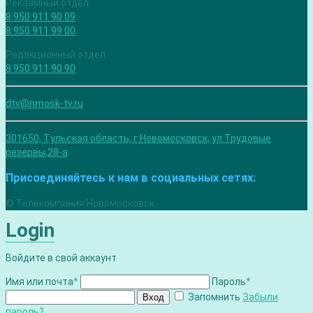
Рекламный отдел:
8 950 911 90 09
8 950 911 99 00
Редакционный отдел:
8 950 911 90 90
dtv@nmosk-tv.ru
301650, Тульская область, г.Новомосковск, ул.Трудовые
резервы,28-а
Присоединяйтесь к нам в социальных сетях:
© Телекомпания Новомосковск.
Login
Войдите в свой аккаунт
Имя или почта
*
Пароль
*
Запомнить
Забыли
Вход
пароль?