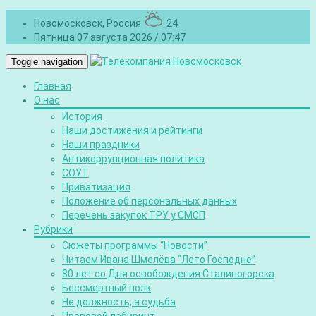
Новомосковск, Россия
24
Пятница 07 августа 2026 / 07:47
Toggle navigation
Главная
О нас
История
Наши достижения и рейтинги
Наши праздники
Антикоррупционная политика
СОУТ
Приватизация
Положение об персональных данных
Перечень закупок ТРУ у СМСП
Рубрики
Сюжеты программы “Новости”
Читаем Ивана Шмелёва “Лето Господне”
80 лет со Дня освобождения Сталиногорска
Бессмертный полк
Не должность, а судьба