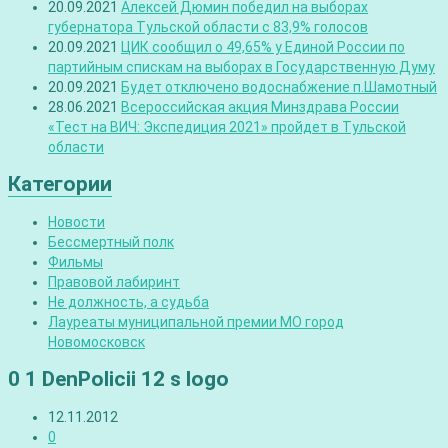
20.09.2021
Алексей Дюмин победил на выборах
губернатора Тульской области с 83,9% голосов
20.09.2021
ЦИК сообщил о 49,65% у Единой России по
партийным спискам на выборах в Государственную Думу
20.09.2021
Будет отключено водоснабжение п.Шамотный
28.06.2021
Всероссийская акция Минздрава России
«Тест на ВИЧ: Экспедиция 2021» пройдет в Тульской
области
Категории
Новости
Бессмертный полк
Фильмы
Правовой лабиринт
Не должность, а судьба
Лауреаты муниципальной премии МО город
Новомосковск
0 1 DenPolicii 12 s logo
12.11.2012
0