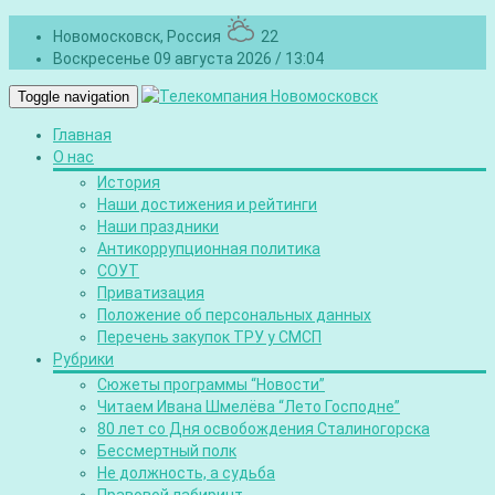
Новомосковск, Россия
22
Воскресенье 09 августа 2026 / 13:04
Toggle navigation
Главная
О нас
История
Наши достижения и рейтинги
Наши праздники
Антикоррупционная политика
СОУТ
Приватизация
Положение об персональных данных
Перечень закупок ТРУ у СМСП
Рубрики
Сюжеты программы “Новости”
Читаем Ивана Шмелёва “Лето Господне”
80 лет со Дня освобождения Сталиногорска
Бессмертный полк
Не должность, а судьба