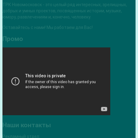
ТРК Новомосковск - это целый ряд интересных, зрелищных,
добрых и умных проектов, посвященных истории, музыке,
юмору, развлечениям и, конечно, человеку.
Оставайтесь с нами! Мы работаем для Вас!
Промо
Наши контакты
Рекламный отдел: