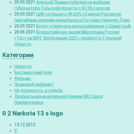
20.09.2021
Алексей Дюмин победил на выборах
губернатора Тульской области с 83,9% голосов
20.09.2021
ЦИК сообщил о 49,65% у Единой России по
партийным спискам на выборах в Государственную Думу
20.09.2021
Будет отключено водоснабжение п.Шамотный
28.06.2021
Всероссийская акция Минздрава России
«Тест на ВИЧ: Экспедиция 2021» пройдет в Тульской
области
Категории
Новости
Бессмертный полк
Фильмы
Правовой лабиринт
Не должность, а судьба
Лауреаты муниципальной премии МО город
Новомосковск
0 2 Narkota 13 s logo
13.12.2012
0