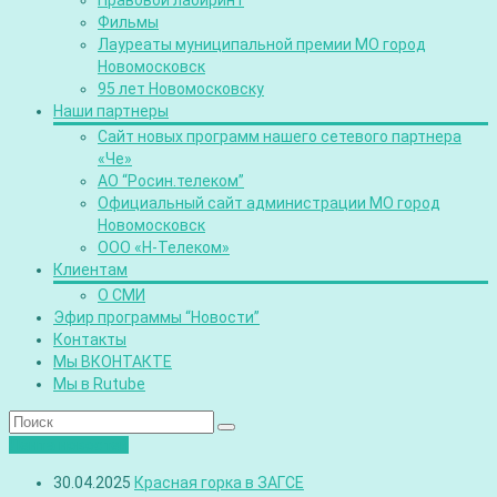
Правовой лабиринт
Фильмы
Лауреаты муниципальной премии МО город
Новомосковск
95 лет Новомосковску
Наши партнеры
Сайт новых программ нашего сетевого партнера
«Че»
АО “Росин.телеком”
Официальный сайт администрации МО город
Новомосковск
ООО «Н-Телеком»
Клиентам
О СМИ
Эфир программы “Новости”
Контакты
Мы ВКОНТАКТЕ
Мы в Rutube
Лента новостей
30.04.2025
Красная горка в ЗАГСЕ