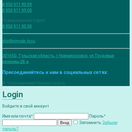
8 950 911 90 09
8 950 911 99 00
Редакционный отдел:
8 950 911 90 90
dtv@nmosk-tv.ru
301650, Тульская область, г.Новомосковск, ул.Трудовые
резервы,28-а
Присоединяйтесь к нам в социальных сетях:
© Телекомпания Новомосковск.
Login
Войдите в свой аккаунт
Имя или почта
*
Пароль
*
Запомнить
Забыли
Вход
пароль?