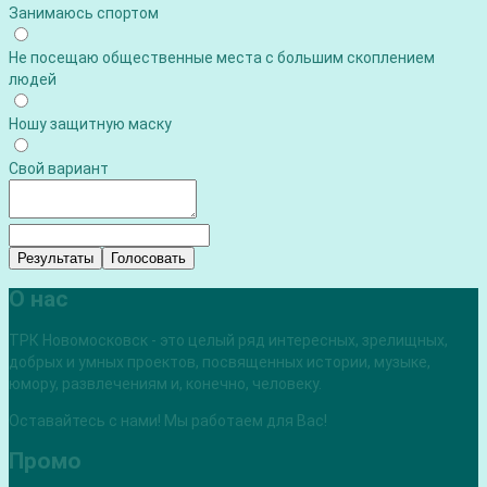
Занимаюсь спортом
Не посещаю общественные места с большим скоплением
людей
Ношу защитную маску
Свой вариант
Результаты
Голосовать
О нас
ТРК Новомосковск - это целый ряд интересных, зрелищных,
добрых и умных проектов, посвященных истории, музыке,
юмору, развлечениям и, конечно, человеку.
Оставайтесь с нами! Мы работаем для Вас!
Промо