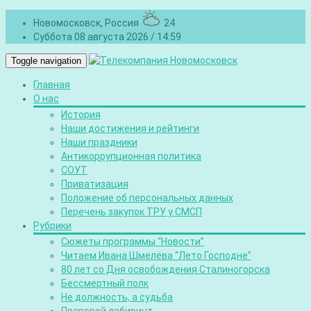
Новомосковск, Россия
24
Суббота 08 августа 2026 / 14:59
Toggle navigation
Главная
О нас
История
Наши достижения и рейтинги
Наши праздники
Антикоррупционная политика
СОУТ
Приватизация
Положение об персональных данных
Перечень закупок ТРУ у СМСП
Рубрики
Сюжеты программы “Новости”
Читаем Ивана Шмелёва “Лето Господне”
80 лет со Дня освобождения Сталиногорска
Бессмертный полк
Не должность, а судьба