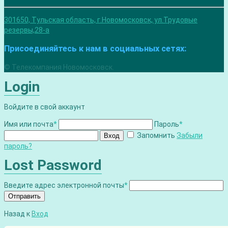
301650, Тульская область, г.Новомосковск, ул.Трудовые
резервы,28-а
Присоединяйтесь к нам в социальных сетях:
© Телекомпания Новомосковск.
Login
Войдите в свой аккаунт
Имя или почта
*
Пароль
*
Запомнить
Забыли
Вход
пароль?
Lost Password
Введите адрес электронной почты
*
Отправить
Назад к
Вход