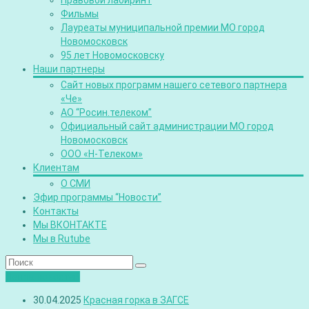
Правовой лабиринт
Фильмы
Лауреаты муниципальной премии МО город
Новомосковск
95 лет Новомосковску
Наши партнеры
Сайт новых программ нашего сетевого партнера
«Че»
АО “Росин.телеком”
Официальный сайт администрации МО город
Новомосковск
ООО «Н-Телеком»
Клиентам
О СМИ
Эфир программы “Новости”
Контакты
Мы ВКОНТАКТЕ
Мы в Rutube
Лента новостей
30.04.2025
Красная горка в ЗАГСЕ