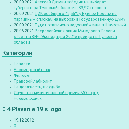
20.09.2021
Алексей Дюмин победил на выборах
губернатора Тульской области с 83,9% голосов
20.09.2021
ЦИК сообщил о 49,65% у Единой России по
партийным спискам на выборах в Государственную Думу
20.09.2021
Будет отключено водоснабжение п.Шамотный
28.06.2021
Всероссийская акция Минздрава России
«Тест на ВИЧ: Экспедиция 2021» пройдет в Тульской
области
Категории
Новости
Бессмертный полк
Фильмы
Правовой лабиринт
Не должность, а судьба
Лауреаты муниципальной премии МО город
Новомосковск
0 4 Plavanie 19 s logo
19.12.2012
0