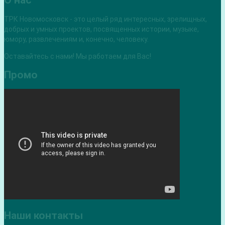
О нас
ТРК Новомосковск - это целый ряд интересных, зрелищных,
добрых и умных проектов, посвященных истории, музыке,
юмору, развлечениям и, конечно, человеку.
Оставайтесь с нами! Мы работаем для Вас!
Промо
Наши контакты