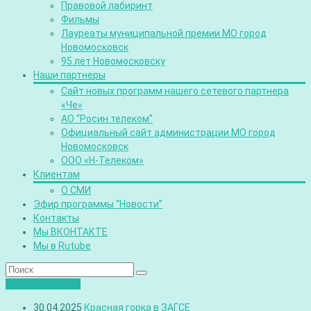
Правовой лабиринт
Фильмы
Лауреаты муниципальной премии МО город
Новомосковск
95 лет Новомосковску
Наши партнеры
Сайт новых программ нашего сетевого партнера
«Че»
АО “Росин.телеком”
Официальный сайт администрации МО город
Новомосковск
ООО «Н-Телеком»
Клиентам
О СМИ
Эфир программы “Новости”
Контакты
Мы ВКОНТАКТЕ
Мы в Rutube
Лента новостей
30.04.2025
Красная горка в ЗАГСЕ