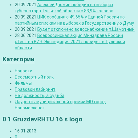
20.09.2021
Алексей Дюмин победил на выборах
губернатора Тульской области с 83,9% голосов
20.09.2021
ЦИК сообщил о 49,65% у Единой России по
партийным спискам на выборах в Государственную Думу
20.09.2021
Будет отключено водоснабжение п.Шамотный
28.06.2021
Всероссийская акция Минздрава России
«Тест на ВИЧ: Экспедиция 2021» пройдет в Тульской
области
Категории
Новости
Бессмертный полк
Фильмы
Правовой лабиринт
Не должность, а судьба
Лауреаты муниципальной премии МО город
Новомосковск
0 1 GruzdevRHTU 16 s logo
16.01.2013
0