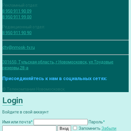
Рекламный отдел:
8 950 911 90 09
8 950 911 99 00
Редакционный отдел:
8 950 911 90 90
dtv@nmosk-tv.ru
301650, Тульская область, г.Новомосковск, ул.Трудовые
резервы,28-а
Присоединяйтесь к нам в социальных сетях:
© Телекомпания Новомосковск.
Login
Войдите в свой аккаунт
Имя или почта
*
Пароль
*
Запомнить
Забыли
Вход