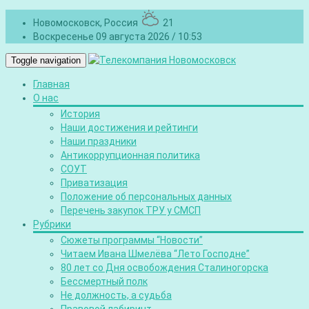
Новомосковск, Россия
21
Воскресенье 09 августа 2026 / 10:53
Toggle navigation
Главная
О нас
История
Наши достижения и рейтинги
Наши праздники
Антикоррупционная политика
СОУТ
Приватизация
Положение об персональных данных
Перечень закупок ТРУ у СМСП
Рубрики
Сюжеты программы “Новости”
Читаем Ивана Шмелёва “Лето Господне”
80 лет со Дня освобождения Сталиногорска
Бессмертный полк
Не должность, а судьба