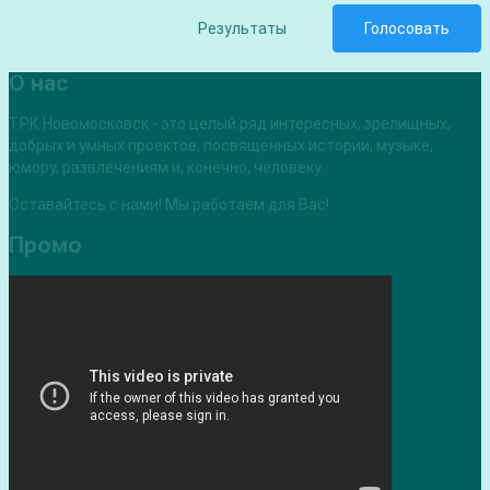
Результаты
Голосовать
О нас
ТРК Новомосковск - это целый ряд интересных, зрелищных,
добрых и умных проектов, посвященных истории, музыке,
юмору, развлечениям и, конечно, человеку.
Оставайтесь с нами! Мы работаем для Вас!
Промо