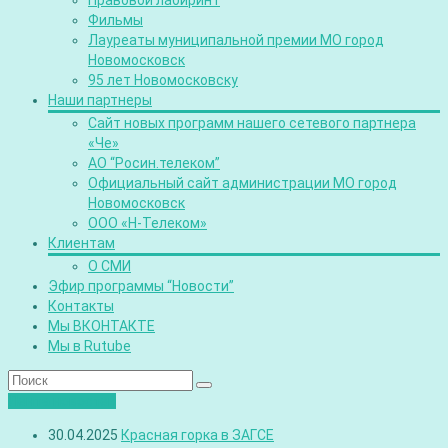
Правовой лабиринт
Фильмы
Лауреаты муниципальной премии МО город
Новомосковск
95 лет Новомосковску
Наши партнеры
Сайт новых программ нашего сетевого партнера
«Че»
АО “Росин.телеком”
Официальный сайт администрации МО город
Новомосковск
ООО «Н-Телеком»
Клиентам
О СМИ
Эфир программы “Новости”
Контакты
Мы ВКОНТАКТЕ
Мы в Rutube
Лента новостей
30.04.2025
Красная горка в ЗАГСЕ