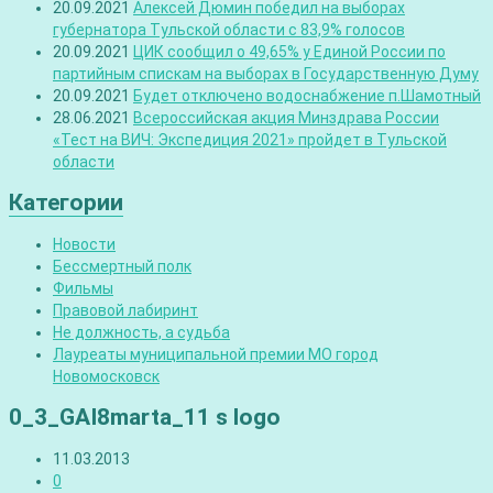
20.09.2021
Алексей Дюмин победил на выборах
губернатора Тульской области с 83,9% голосов
20.09.2021
ЦИК сообщил о 49,65% у Единой России по
партийным спискам на выборах в Государственную Думу
20.09.2021
Будет отключено водоснабжение п.Шамотный
28.06.2021
Всероссийская акция Минздрава России
«Тест на ВИЧ: Экспедиция 2021» пройдет в Тульской
области
Категории
Новости
Бессмертный полк
Фильмы
Правовой лабиринт
Не должность, а судьба
Лауреаты муниципальной премии МО город
Новомосковск
0_3_GAI8marta_11 s logo
11.03.2013
0