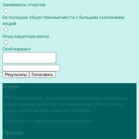
Занимаюсь спортом
Не посещаю общественные места с большим скоплением
людей
Ношу защитную маску
Свой вариант
Результаты
Голосовать
О нас
ТРК Новомосковск - это целый ряд интересных, зрелищных,
добрых и умных проектов, посвященных истории, музыке,
юмору, развлечениям и, конечно, человеку.
Оставайтесь с нами! Мы работаем для Вас!
Промо