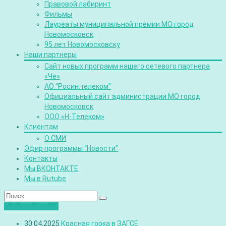
Правовой лабиринт
Фильмы
Лауреаты муниципальной премии МО город
Новомосковск
95 лет Новомосковску
Наши партнеры
Сайт новых программ нашего сетевого партнера
«Че»
АО “Росин.телеком”
Официальный сайт администрации МО город
Новомосковск
ООО «Н-Телеком»
Клиентам
О СМИ
Эфир программы “Новости”
Контакты
Мы ВКОНТАКТЕ
Мы в Rutube
Лента новостей
30.04.2025
Красная горка в ЗАГСЕ