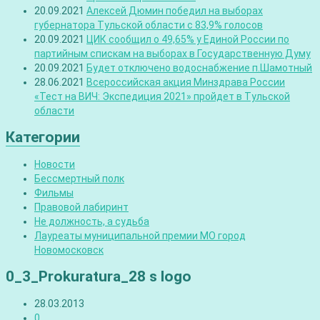
20.09.2021
Алексей Дюмин победил на выборах
губернатора Тульской области с 83,9% голосов
20.09.2021
ЦИК сообщил о 49,65% у Единой России по
партийным спискам на выборах в Государственную Думу
20.09.2021
Будет отключено водоснабжение п.Шамотный
28.06.2021
Всероссийская акция Минздрава России
«Тест на ВИЧ: Экспедиция 2021» пройдет в Тульской
области
Категории
Новости
Бессмертный полк
Фильмы
Правовой лабиринт
Не должность, а судьба
Лауреаты муниципальной премии МО город
Новомосковск
0_3_Prokuratura_28 s logo
28.03.2013
0