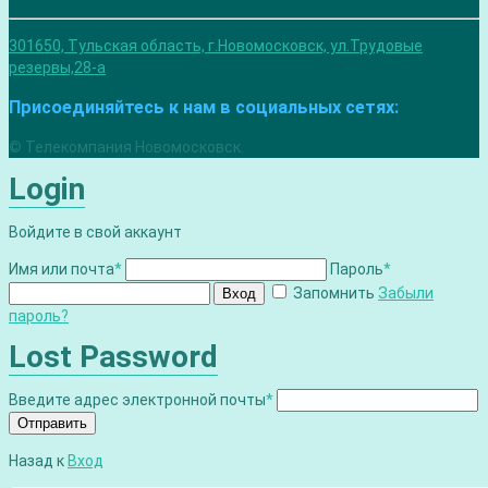
301650, Тульская область, г.Новомосковск, ул.Трудовые
резервы,28-а
Присоединяйтесь к нам в социальных сетях:
© Телекомпания Новомосковск.
Login
Войдите в свой аккаунт
Имя или почта
*
Пароль
*
Запомнить
Забыли
Вход
пароль?
Lost Password
Введите адрес электронной почты
*
Отправить
Назад к
Вход