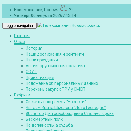
Новомосковск, Россия
29
Четверг 06 августа 2026 / 13:14
Toggle navigation
Главная
О нас
История
Наши достижения и рейтинги
Наши праздники
Антикоррупционная политика
СОУТ
Приватизация
Положение об персональных данных
Перечень закупок ТРУ у СМСП
Рубрики
Сюжеты программы “Новости”
Читаем Ивана Шмелёва “Лето Господне”
80 лет со Дня освобождения Сталиногорска
Бессмертный полк
Не должность, а судьба