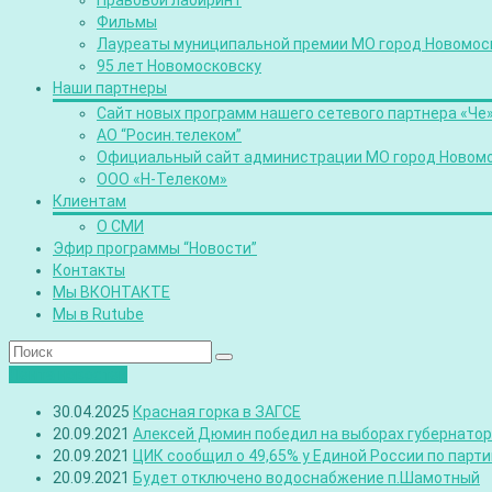
Правовой лабиринт
Фильмы
Лауреаты муниципальной премии МО город Новомос
95 лет Новомосковску
Наши партнеры
Сайт новых программ нашего сетевого партнера «Че
АО “Росин.телеком”
Официальный сайт администрации МО город Новом
ООО «Н-Телеком»
Клиентам
О СМИ
Эфир программы “Новости”
Контакты
Мы ВКОНТАКТЕ
Мы в Rutube
Лента новостей
30.04.2025
Красная горка в ЗАГСЕ
20.09.2021
Алексей Дюмин победил на выборах губернатора
20.09.2021
ЦИК сообщил о 49,65% у Единой России по парт
20.09.2021
Будет отключено водоснабжение п.Шамотный