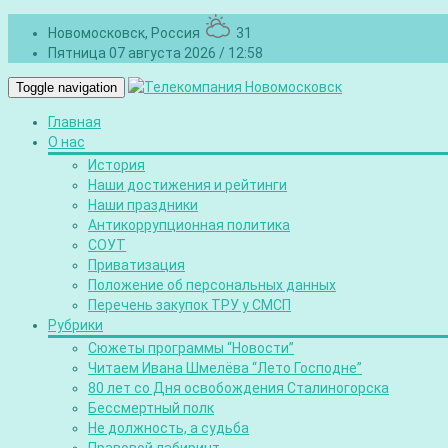
Новомосковск, Россия
31
Пятница 07 августа 2026 / 12:58
Toggle navigation
Главная
О нас
История
Наши достижения и рейтинги
Наши праздники
Антикоррупционная политика
СОУТ
Приватизация
Положение об персональных данных
Перечень закупок ТРУ у СМСП
Рубрики
Сюжеты программы “Новости”
Читаем Ивана Шмелёва “Лето Господне”
80 лет со Дня освобождения Сталиногорска
Бессмертный полк
Не должность, а судьба