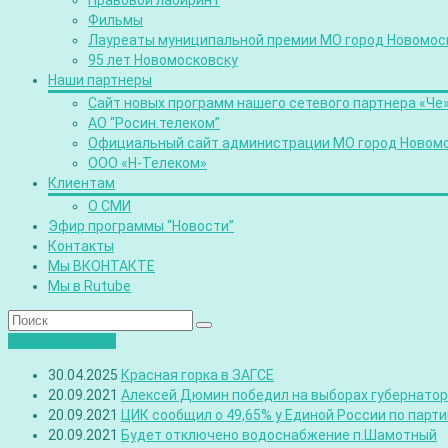
Правовой лабиринт
Фильмы
Лауреаты муниципальной премии МО город Новомос
95 лет Новомосковску
Наши партнеры
Сайт новых программ нашего сетевого партнера «Че
АО “Росин.телеком”
Официальный сайт администрации МО город Новом
ООО «Н-Телеком»
Клиентам
О СМИ
Эфир программы “Новости”
Контакты
Мы ВКОНТАКТЕ
Мы в Rutube
Лента новостей
30.04.2025
Красная горка в ЗАГСЕ
20.09.2021
Алексей Дюмин победил на выборах губернатора
20.09.2021
ЦИК сообщил о 49,65% у Единой России по парт
20.09.2021
Будет отключено водоснабжение п.Шамотный