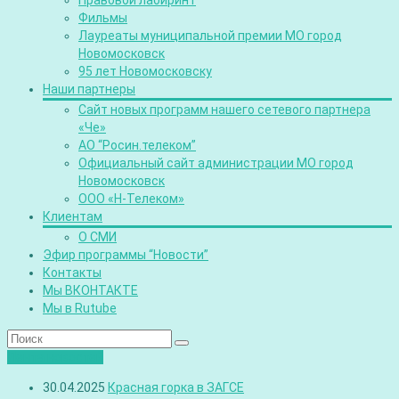
Правовой лабиринт
Фильмы
Лауреаты муниципальной премии МО город
Новомосковск
95 лет Новомосковску
Наши партнеры
Сайт новых программ нашего сетевого партнера
«Че»
АО “Росин.телеком”
Официальный сайт администрации МО город
Новомосковск
ООО «Н-Телеком»
Клиентам
О СМИ
Эфир программы “Новости”
Контакты
Мы ВКОНТАКТЕ
Мы в Rutube
Лента новостей
30.04.2025
Красная горка в ЗАГСЕ