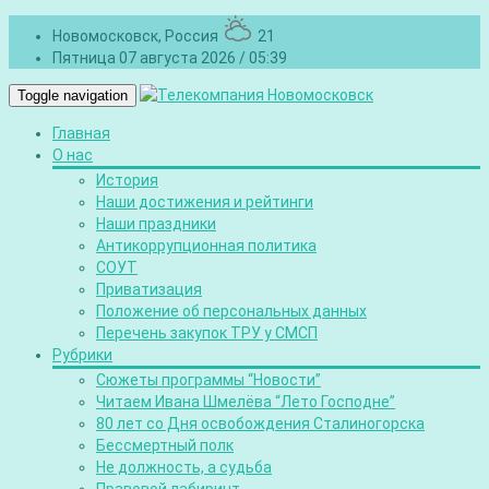
Новомосковск, Россия
21
Пятница 07 августа 2026 / 05:39
Toggle navigation
Главная
О нас
История
Наши достижения и рейтинги
Наши праздники
Антикоррупционная политика
СОУТ
Приватизация
Положение об персональных данных
Перечень закупок ТРУ у СМСП
Рубрики
Сюжеты программы “Новости”
Читаем Ивана Шмелёва “Лето Господне”
80 лет со Дня освобождения Сталиногорска
Бессмертный полк
Не должность, а судьба