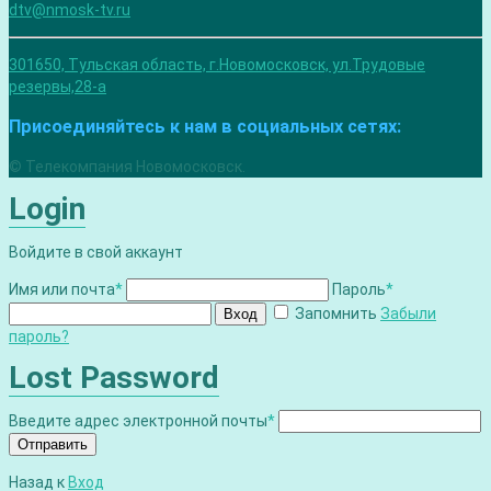
dtv@nmosk-tv.ru
301650, Тульская область, г.Новомосковск, ул.Трудовые
резервы,28-а
Присоединяйтесь к нам в социальных сетях:
© Телекомпания Новомосковск.
Login
Войдите в свой аккаунт
Имя или почта
*
Пароль
*
Запомнить
Забыли
Вход
пароль?
Lost Password
Введите адрес электронной почты
*
Отправить
Назад к
Вход