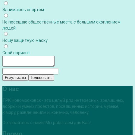
Занимаюсь спортом
Не посещаю общественные места с большим скоплением
людей
Ношу защитную маску
Свой вариант
Результаты
Голосовать
О нас
ТРК Новомосковск - это целый ряд интересных, зрелищных,
добрых и умных проектов, посвященных истории, музыке,
юмору, развлечениям и, конечно, человеку.
Оставайтесь с нами! Мы работаем для Вас!
Промо