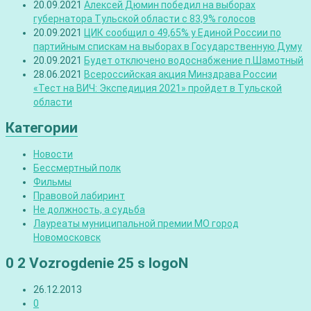
20.09.2021
Алексей Дюмин победил на выборах
губернатора Тульской области с 83,9% голосов
20.09.2021
ЦИК сообщил о 49,65% у Единой России по
партийным спискам на выборах в Государственную Думу
20.09.2021
Будет отключено водоснабжение п.Шамотный
28.06.2021
Всероссийская акция Минздрава России
«Тест на ВИЧ: Экспедиция 2021» пройдет в Тульской
области
Категории
Новости
Бессмертный полк
Фильмы
Правовой лабиринт
Не должность, а судьба
Лауреаты муниципальной премии МО город
Новомосковск
0 2 Vozrogdenie 25 s logoN
26.12.2013
0