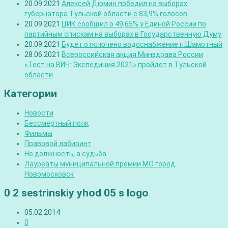
20.09.2021
Алексей Дюмин победил на выборах
губернатора Тульской области с 83,9% голосов
20.09.2021
ЦИК сообщил о 49,65% у Единой России по
партийным спискам на выборах в Государственную Думу
20.09.2021
Будет отключено водоснабжение п.Шамотный
28.06.2021
Всероссийская акция Минздрава России
«Тест на ВИЧ: Экспедиция 2021» пройдет в Тульской
области
Категории
Новости
Бессмертный полк
Фильмы
Правовой лабиринт
Не должность, а судьба
Лауреаты муниципальной премии МО город
Новомосковск
0 2 sestrinskiy yhod 05 s logo
05.02.2014
0