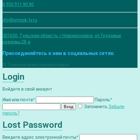
8 950 911 90 90
dtv@nmosk-tv.ru
301650, Тульская область, г.Новомосковск, ул.Трудовые
резервы,28-а
Присоединяйтесь к нам в социальных сетях:
© Телекомпания Новомосковск.
Login
Войдите в свой аккаунт
Имя или почта
*
Пароль
*
Запомнить
Забыли
Вход
пароль?
Lost Password
Введите адрес электронной почты
*