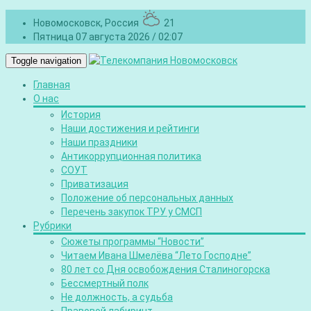
Новомосковск, Россия
21
Пятница 07 августа 2026 / 02:07
Toggle navigation
Главная
О нас
История
Наши достижения и рейтинги
Наши праздники
Антикоррупционная политика
СОУТ
Приватизация
Положение об персональных данных
Перечень закупок ТРУ у СМСП
Рубрики
Сюжеты программы “Новости”
Читаем Ивана Шмелёва “Лето Господне”
80 лет со Дня освобождения Сталиногорска
Бессмертный полк
Не должность, а судьба