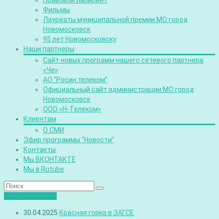
Правовой лабиринт
Фильмы
Лауреаты муниципальной премии МО город
Новомосковск
95 лет Новомосковску
Наши партнеры
Сайт новых программ нашего сетевого партнера
«Че»
АО “Росин.телеком”
Официальный сайт администрации МО город
Новомосковск
ООО «Н-Телеком»
Клиентам
О СМИ
Эфир программы “Новости”
Контакты
Мы ВКОНТАКТЕ
Мы в Rutube
Лента новостей
30.04.2025
Красная горка в ЗАГСЕ