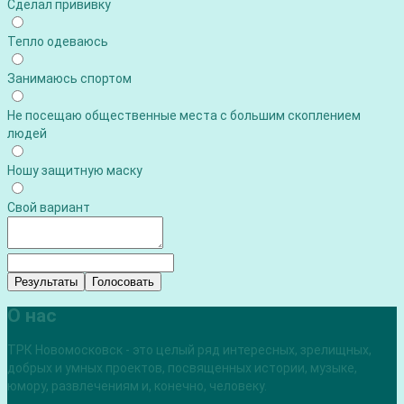
Сделал прививку
Тепло одеваюсь
Занимаюсь спортом
Не посещаю общественные места с большим скоплением
людей
Ношу защитную маску
Свой вариант
Результаты
Голосовать
О нас
ТРК Новомосковск - это целый ряд интересных, зрелищных,
добрых и умных проектов, посвященных истории, музыке,
юмору, развлечениям и, конечно, человеку.