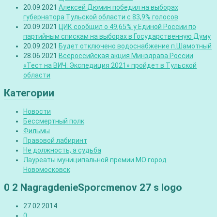
20.09.2021
Алексей Дюмин победил на выборах
губернатора Тульской области с 83,9% голосов
20.09.2021
ЦИК сообщил о 49,65% у Единой России по
партийным спискам на выборах в Государственную Думу
20.09.2021
Будет отключено водоснабжение п.Шамотный
28.06.2021
Всероссийская акция Минздрава России
«Тест на ВИЧ: Экспедиция 2021» пройдет в Тульской
области
Категории
Новости
Бессмертный полк
Фильмы
Правовой лабиринт
Не должность, а судьба
Лауреаты муниципальной премии МО город
Новомосковск
0 2 NagragdenieSporcmenov 27 s logo
27.02.2014
0