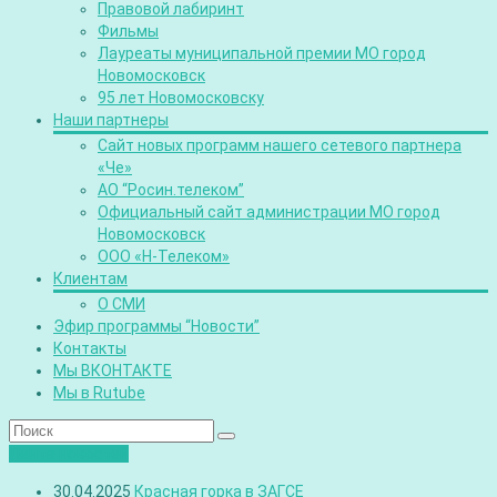
Правовой лабиринт
Фильмы
Лауреаты муниципальной премии МО город
Новомосковск
95 лет Новомосковску
Наши партнеры
Сайт новых программ нашего сетевого партнера
«Че»
АО “Росин.телеком”
Официальный сайт администрации МО город
Новомосковск
ООО «Н-Телеком»
Клиентам
О СМИ
Эфир программы “Новости”
Контакты
Мы ВКОНТАКТЕ
Мы в Rutube
Лента новостей
30.04.2025
Красная горка в ЗАГСЕ