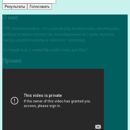
Результаты
Голосовать
О нас
ТРК Новомосковск - это целый ряд интересных, зрелищных,
добрых и умных проектов, посвященных истории, музыке,
юмору, развлечениям и, конечно, человеку.
Оставайтесь с нами! Мы работаем для Вас!
Промо