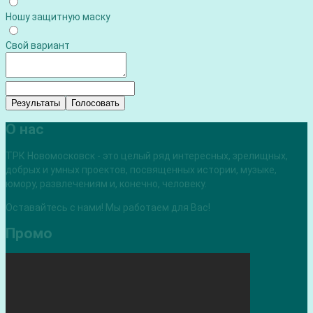
Ношу защитную маску
Свой вариант
Результаты
Голосовать
О нас
ТРК Новомосковск - это целый ряд интересных, зрелищных,
добрых и умных проектов, посвященных истории, музыке,
юмору, развлечениям и, конечно, человеку.
Оставайтесь с нами! Мы работаем для Вас!
Промо