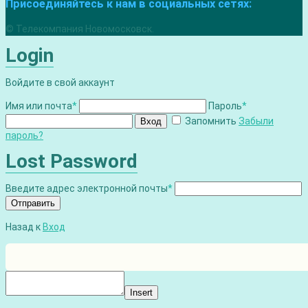
Присоединяйтесь к нам в социальных сетях:
© Телекомпания Новомосковск.
Login
Войдите в свой аккаунт
Имя или почта
*
Пароль
*
Запомнить
Забыли
Вход
пароль?
Lost Password
Введите адрес электронной почты
*
Отправить
Назад к
Вход
Insert