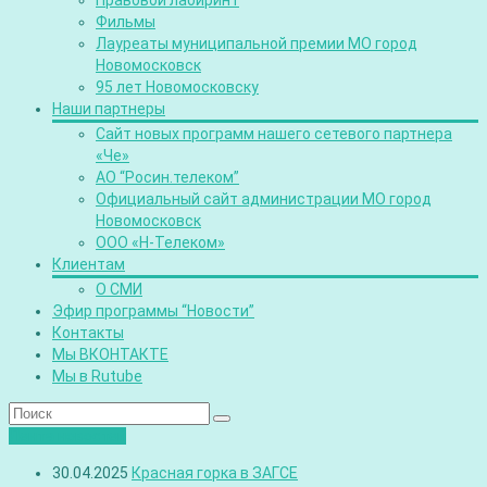
Правовой лабиринт
Фильмы
Лауреаты муниципальной премии МО город
Новомосковск
95 лет Новомосковску
Наши партнеры
Сайт новых программ нашего сетевого партнера
«Че»
АО “Росин.телеком”
Официальный сайт администрации МО город
Новомосковск
ООО «Н-Телеком»
Клиентам
О СМИ
Эфир программы “Новости”
Контакты
Мы ВКОНТАКТЕ
Мы в Rutube
Лента новостей
30.04.2025
Красная горка в ЗАГСЕ