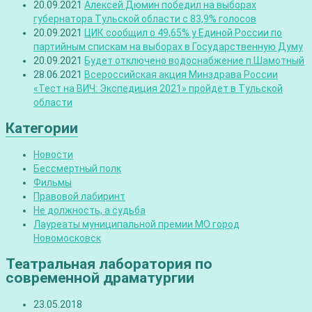
20.09.2021
Алексей Дюмин победил на выборах
губернатора Тульской области с 83,9% голосов
20.09.2021
ЦИК сообщил о 49,65% у Единой России по
партийным спискам на выборах в Государственную Думу
20.09.2021
Будет отключено водоснабжение п.Шамотный
28.06.2021
Всероссийская акция Минздрава России
«Тест на ВИЧ: Экспедиция 2021» пройдет в Тульской
области
Категории
Новости
Бессмертный полк
Фильмы
Правовой лабиринт
Не должность, а судьба
Лауреаты муниципальной премии МО город
Новомосковск
Театральная лаборатория по
современной драматургии
23.05.2018