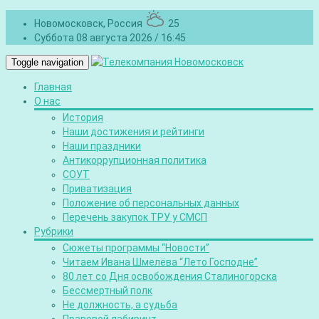
Новомосковск, Россия
25
Суббота 08 августа 2026 / 16:45
Toggle navigation
Главная
О нас
История
Наши достижения и рейтинги
Наши праздники
Антикоррупционная политика
СОУТ
Приватизация
Положение об персональных данных
Перечень закупок ТРУ у СМСП
Рубрики
Сюжеты программы “Новости”
Читаем Ивана Шмелёва “Лето Господне”
80 лет со Дня освобождения Сталиногорска
Бессмертный полк
Не должность, а судьба