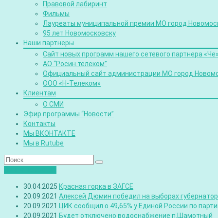
Правовой лабиринт
Фильмы
Лауреаты муниципальной премии МО город Новомос
95 лет Новомосковску
Наши партнеры
Сайт новых программ нашего сетевого партнера «Че
АО “Росин.телеком”
Официальный сайт администрации МО город Новом
ООО «Н-Телеком»
Клиентам
О СМИ
Эфир программы “Новости”
Контакты
Мы ВКОНТАКТЕ
Мы в Rutube
Лента новостей
30.04.2025
Красная горка в ЗАГСЕ
20.09.2021
Алексей Дюмин победил на выборах губернатора
20.09.2021
ЦИК сообщил о 49,65% у Единой России по парт
20.09.2021
Будет отключено водоснабжение п.Шамотный