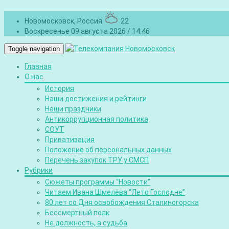
Новомосковск, Россия
22
Воскресенье 09 августа 2026 / 14:46
Toggle navigation
Главная
О нас
История
Наши достижения и рейтинги
Наши праздники
Антикоррупционная политика
СОУТ
Приватизация
Положение об персональных данных
Перечень закупок ТРУ у СМСП
Рубрики
Сюжеты программы “Новости”
Читаем Ивана Шмелёва “Лето Господне”
80 лет со Дня освобождения Сталиногорска
Бессмертный полк
Не должность, а судьба