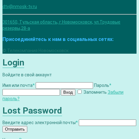
dtv@nmosk-tv.ru
301650, Тульская область, г.Новомосковск, ул.Трудовые
резервы,28-а
Присоединяйтесь к нам в социальных сетях:
© Телекомпания Новомосковск.
Login
Войдите в свой аккаунт
Имя или почта
*
Пароль
*
Запомнить
Забыли
Вход
пароль?
Lost Password
Введите адрес электронной почты
*
Отправить