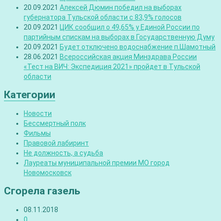
20.09.2021
Алексей Дюмин победил на выборах
губернатора Тульской области с 83,9% голосов
20.09.2021
ЦИК сообщил о 49,65% у Единой России по
партийным спискам на выборах в Государственную Думу
20.09.2021
Будет отключено водоснабжение п.Шамотный
28.06.2021
Всероссийская акция Минздрава России
«Тест на ВИЧ: Экспедиция 2021» пройдет в Тульской
области
Категории
Новости
Бессмертный полк
Фильмы
Правовой лабиринт
Не должность, а судьба
Лауреаты муниципальной премии МО город
Новомосковск
Сгорела газель
08.11.2018
0