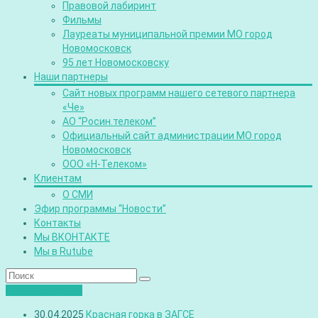
Правовой лабиринт
Фильмы
Лауреаты муниципальной премии МО город
Новомосковск
95 лет Новомосковску
Наши партнеры
Сайт новых программ нашего сетевого партнера
«Че»
АО “Росин.телеком”
Официальный сайт администрации МО город
Новомосковск
ООО «Н-Телеком»
Клиентам
О СМИ
Эфир программы “Новости”
Контакты
Мы ВКОНТАКТЕ
Мы в Rutube
Лента новостей
30.04.2025
Красная горка в ЗАГСЕ