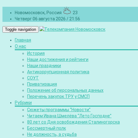
Новомосковск, Россия
23
Четверг 06 августа 2026 / 21:56
Toggle navigation
Главная
О нас
История
Наши достижения и рейтинги
Наши праздники
Антикоррупционная политика
СОУТ
Приватизация
Положение об персональных данных
Перечень закупок ТРУ у СМСП
Рубрики
Сюжеты программы “Новости”
Читаем Ивана Шмелёва “Лето Господне”
80 лет со Дня освобождения Сталиногорска
Бессмертный полк
Не должность, а судьба