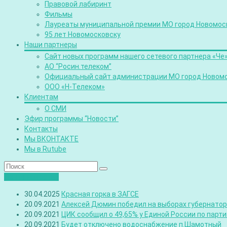
Правовой лабиринт
Фильмы
Лауреаты муниципальной премии МО город Новомос
95 лет Новомосковску
Наши партнеры
Сайт новых программ нашего сетевого партнера «Че
АО “Росин.телеком”
Официальный сайт администрации МО город Новом
ООО «Н-Телеком»
Клиентам
О СМИ
Эфир программы “Новости”
Контакты
Мы ВКОНТАКТЕ
Мы в Rutube
Лента новостей
30.04.2025
Красная горка в ЗАГСЕ
20.09.2021
Алексей Дюмин победил на выборах губернатора
20.09.2021
ЦИК сообщил о 49,65% у Единой России по парт
20.09.2021
Будет отключено водоснабжение п.Шамотный