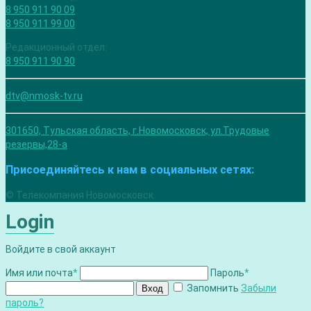
8 950 911 90 09
8 950 911 99 00
Редакционный отдел:
8 950 911 90 90
dtv@nmosk-tv.ru
301650, Тульская область, г.Новомосковск, ул.Трудовые
резервы,28-а
Присоединяйтесь к нам в социальных сетях:
© Телекомпания Новомосковск.
Login
Войдите в свой аккаунт
Имя или почта
*
Пароль
*
Запомнить
Забыли
Вход
пароль?