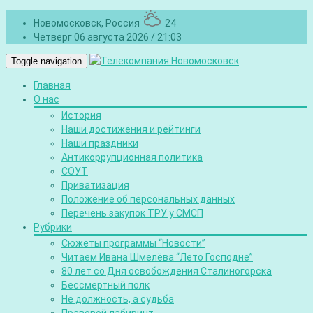
Новомосковск, Россия
24
Четверг 06 августа 2026 / 21:03
Toggle navigation
Главная
О нас
История
Наши достижения и рейтинги
Наши праздники
Антикоррупционная политика
СОУТ
Приватизация
Положение об персональных данных
Перечень закупок ТРУ у СМСП
Рубрики
Сюжеты программы “Новости”
Читаем Ивана Шмелёва “Лето Господне”
80 лет со Дня освобождения Сталиногорска
Бессмертный полк
Не должность, а судьба