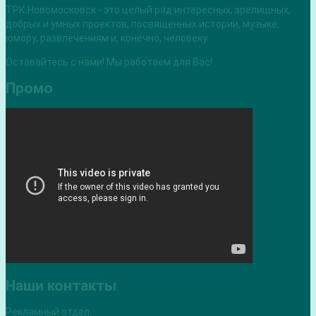
ТРК Новомосковск - это целый ряд интересных, зрелищных,
добрых и умных проектов, посвященных истории, музыке,
юмору, развлечениям и, конечно, человеку.
Оставайтесь с нами! Мы работаем для Вас!
Промо
Наши контакты
Рекламный отдел: