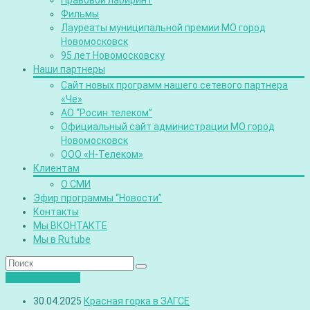
Правовой лабиринт
Фильмы
Лауреаты муниципальной премии МО город
Новомосковск
95 лет Новомосковску
Наши партнеры
Сайт новых программ нашего сетевого партнера
«Че»
АО “Росин.телеком”
Официальный сайт администрации МО город
Новомосковск
ООО «Н-Телеком»
Клиентам
О СМИ
Эфир программы “Новости”
Контакты
Мы ВКОНТАКТЕ
Мы в Rutube
Лента новостей
30.04.2025
Красная горка в ЗАГСЕ