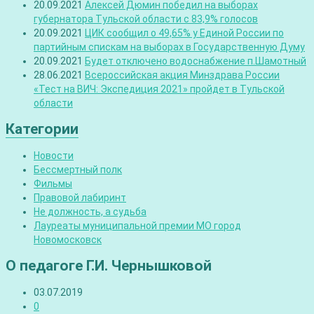
20.09.2021
Алексей Дюмин победил на выборах
губернатора Тульской области с 83,9% голосов
20.09.2021
ЦИК сообщил о 49,65% у Единой России по
партийным спискам на выборах в Государственную Думу
20.09.2021
Будет отключено водоснабжение п.Шамотный
28.06.2021
Всероссийская акция Минздрава России
«Тест на ВИЧ: Экспедиция 2021» пройдет в Тульской
области
Категории
Новости
Бессмертный полк
Фильмы
Правовой лабиринт
Не должность, а судьба
Лауреаты муниципальной премии МО город
Новомосковск
О педагоге Г.И. Чернышковой
03.07.2019
0