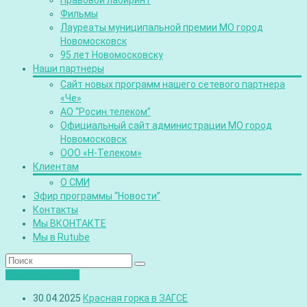
Правовой лабиринт
Фильмы
Лауреаты муниципальной премии МО город
Новомосковск
95 лет Новомосковску
Наши партнеры
Сайт новых программ нашего сетевого партнера
«Че»
АО “Росин.телеком”
Официальный сайт администрации МО город
Новомосковск
ООО «Н-Телеком»
Клиентам
О СМИ
Эфир программы “Новости”
Контакты
Мы ВКОНТАКТЕ
Мы в Rutube
Лента новостей
30.04.2025
Красная горка в ЗАГСЕ