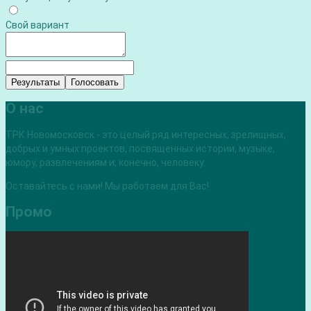
Свой вариант
Результаты
Голосовать
О нас
ТРК Новомосковск - это целый ряд интересных, зрелищных,
добрых и умных проектов, посвященных истории, музыке,
юмору, развлечениям и, конечно, человеку.
Оставайтесь с нами! Мы работаем для Вас!
Промо