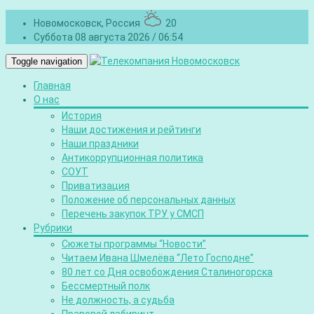
Новомосковск, Россия
20
Суббота 08 августа 2026 / 06:54
Toggle navigation
Главная
О нас
История
Наши достижения и рейтинги
Наши праздники
Антикоррупционная политика
СОУТ
Приватизация
Положение об персональных данных
Перечень закупок ТРУ у СМСП
Рубрики
Сюжеты программы “Новости”
Читаем Ивана Шмелёва “Лето Господне”
80 лет со Дня освобождения Сталиногорска
Бессмертный полк
Не должность, а судьба