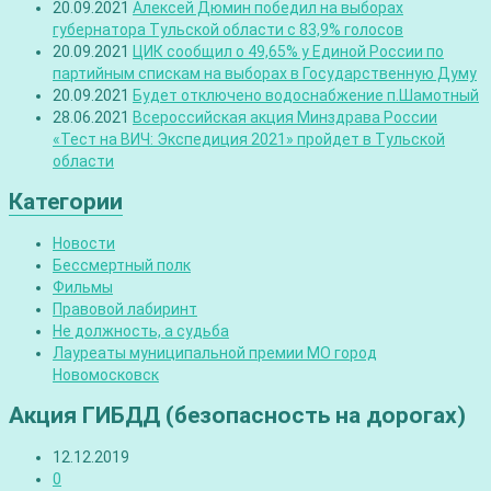
20.09.2021
Алексей Дюмин победил на выборах
губернатора Тульской области с 83,9% голосов
20.09.2021
ЦИК сообщил о 49,65% у Единой России по
партийным спискам на выборах в Государственную Думу
20.09.2021
Будет отключено водоснабжение п.Шамотный
28.06.2021
Всероссийская акция Минздрава России
«Тест на ВИЧ: Экспедиция 2021» пройдет в Тульской
области
Категории
Новости
Бессмертный полк
Фильмы
Правовой лабиринт
Не должность, а судьба
Лауреаты муниципальной премии МО город
Новомосковск
Акция ГИБДД (безопасность на дорогах)
12.12.2019
0