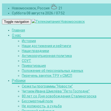
Новомосковск, Россия
21
Суббота 08 августа 2026 / 07:52
Toggle navigation
Главная
О нас
История
Наши достижения и рейтинги
Наши праздники
Антикоррупционная политика
СОУТ
Приватизация
Положение об персональных данных
Перечень закупок ТРУ у СМСП
Рубрики
Сюжеты программы “Новости”
Читаем Ивана Шмелёва “Лето Господне”
80 лет со Дня освобождения Сталиногорска
Бессмертный полк
Не должность, а судьба