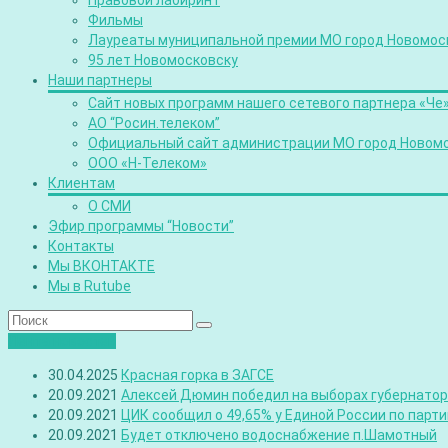
Правовой лабиринт
Фильмы
Лауреаты муниципальной премии МО город Новомос
95 лет Новомосковску
Наши партнеры
Сайт новых программ нашего сетевого партнера «Че
АО “Росин.телеком”
Официальный сайт администрации МО город Новом
ООО «Н-Телеком»
Клиентам
О СМИ
Эфир программы “Новости”
Контакты
Мы ВКОНТАКТЕ
Мы в Rutube
Лента новостей
30.04.2025
Красная горка в ЗАГСЕ
20.09.2021
Алексей Дюмин победил на выборах губернатора
20.09.2021
ЦИК сообщил о 49,65% у Единой России по парт
20.09.2021
Будет отключено водоснабжение п.Шамотный