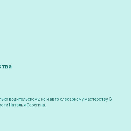
ства
ько водительскому, но и авто слесарному мастерству. В
асти Наталья Серегина.