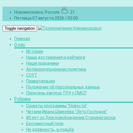
Новомосковск, Россия
21
Пятница 07 августа 2026 / 03:00
Toggle navigation
Главная
О нас
История
Наши достижения и рейтинги
Наши праздники
Антикоррупционная политика
СОУТ
Приватизация
Положение об персональных данных
Перечень закупок ТРУ у СМСП
Рубрики
Сюжеты программы “Новости”
Читаем Ивана Шмелёва “Лето Господне”
80 лет со Дня освобождения Сталиногорска
Бессмертный полк
Не должность, а судьба