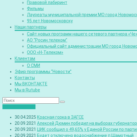
Правовой лабиринт
Фильмы
Лауреаты муниципальной премии МО город Новомос
95 лет Новомосковску
Наши партнеры
Сайт новых программ нашего сетевого партнера «Че
АО “Росин.телеком”
Официальный сайт администрации МО город Новом
ООО «Н-Телеком»
Клиентам
О СМИ
Эфир программы “Новости”
Контакты
Мы ВКОНТАКТЕ
Мы в Rutube
Лента новостей
30.04.2025
Красная горка в ЗАГСЕ
20.09.2021
Алексей Дюмин победил на выборах губернатора
20.09.2021
ЦИК сообщил о 49,65% у Единой России по парт
20.09.2021
Будет отключено водоснабжение п.Шамотный