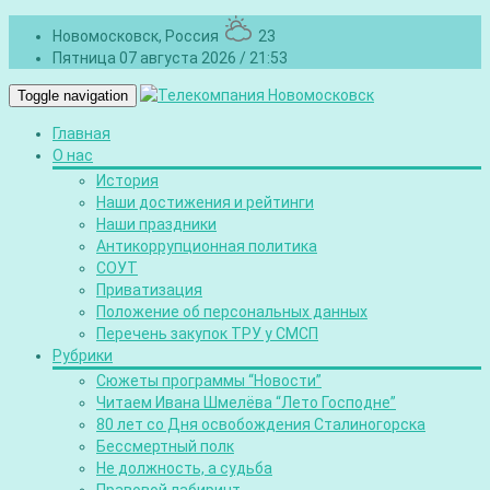
Новомосковск, Россия
23
Пятница 07 августа 2026 / 21:53
Toggle navigation
Главная
О нас
История
Наши достижения и рейтинги
Наши праздники
Антикоррупционная политика
СОУТ
Приватизация
Положение об персональных данных
Перечень закупок ТРУ у СМСП
Рубрики
Сюжеты программы “Новости”
Читаем Ивана Шмелёва “Лето Господне”
80 лет со Дня освобождения Сталиногорска
Бессмертный полк
Не должность, а судьба