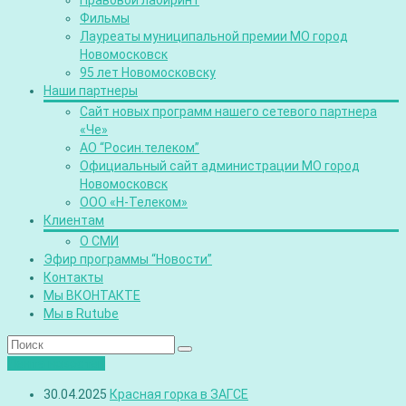
Правовой лабиринт
Фильмы
Лауреаты муниципальной премии МО город
Новомосковск
95 лет Новомосковску
Наши партнеры
Сайт новых программ нашего сетевого партнера
«Че»
АО “Росин.телеком”
Официальный сайт администрации МО город
Новомосковск
ООО «Н-Телеком»
Клиентам
О СМИ
Эфир программы “Новости”
Контакты
Мы ВКОНТАКТЕ
Мы в Rutube
Лента новостей
30.04.2025
Красная горка в ЗАГСЕ