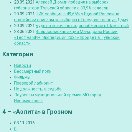
20.09.2021
Алексей Дюмин победил на выборах
губернатора Тульской области с 83,9% голосов
20.09.2021
ЦИК сообщил о 49,65% у Единой России по
партийным спискам на выборах в Государственную Думу
20.09.2021
Будет отключено водоснабжение п.Шамотный
28.06.2021
Всероссийская акция Минздрава России
«Тест на ВИЧ: Экспедиция 2021» пройдет в Тульской
области
Категории
Новости
Бессмертный полк
Фильмы
Правовой лабиринт
Не должность, а судьба
Лауреаты муниципальной премии МО город
Новомосковск
4 – «Аэлита» в Грозном
08.11.2016
0