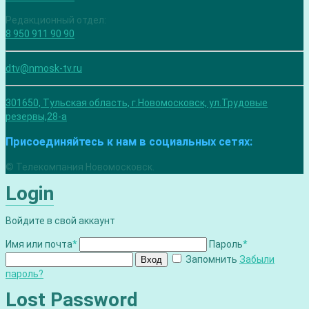
Редакционный отдел:
8 950 911 90 90
dtv@nmosk-tv.ru
301650, Тульская область, г.Новомосковск, ул.Трудовые
резервы,28-а
Присоединяйтесь к нам в социальных сетях:
© Телекомпания Новомосковск.
Login
Войдите в свой аккаунт
Имя или почта
*
Пароль
*
Запомнить
Забыли
Вход
пароль?
Lost Password