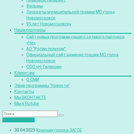
Правовой лабиринт
Фильмы
Лауреаты муниципальной премии МО город
Новомосковск
95 лет Новомосковску
Наши партнеры
Сайт новых программ нашего сетевого партнера
«Че»
АО “Росин.телеком”
Официальный сайт администрации МО город
Новомосковск
ООО «Н-Телеком»
Клиентам
О СМИ
Эфир программы “Новости”
Контакты
Мы ВКОНТАКТЕ
Мы в Rutube
Лента новостей
30.04.2025
Красная горка в ЗАГСЕ