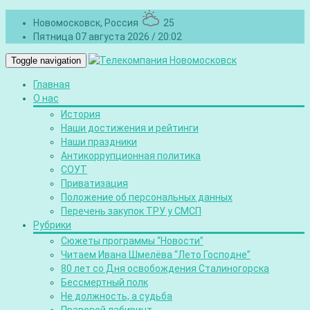
Новомосковск, Россия
25
Пятница 07 августа 2026 / 20:02
Toggle navigation
Главная
О нас
История
Наши достижения и рейтинги
Наши праздники
Антикоррупционная политика
СОУТ
Приватизация
Положение об персональных данных
Перечень закупок ТРУ у СМСП
Рубрики
Сюжеты программы “Новости”
Читаем Ивана Шмелёва “Лето Господне”
80 лет со Дня освобождения Сталиногорска
Бессмертный полк
Не должность, а судьба