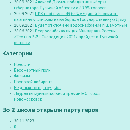
20.09.2021
Алексей Дюмин победил на выборах
губернатора Тульской области с 83,9% голосов
20.09.2021
ЦИК сообщил о 49,65% у Единой России по
партийным спискам на выборах в Государственную Думу
20.09.2021
Будет отключено водоснабжение п.Шамотный
28.06.2021
Всероссийская акция Минздрава России
«Тест на ВИЧ: Экспедиция 2021» пройдет в Тульской
области
Категории
Новости
Бессмертный полк
Фильмы
Правовой лабиринт
Не должность, а судьба
Лауреаты муниципальной премии МО город
Новомосковск
Во 2 школе открыли парту героя
30.11.2023
0