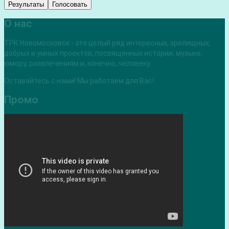
Результаты
Голосовать
О нас
ТРК Новомосковск - это целый ряд интересных, зрелищных,
добрых и умных проектов, посвященных истории, музыке,
юмору, развлечениям и, конечно, человеку.
Оставайтесь с нами! Мы работаем для Вас!
Промо