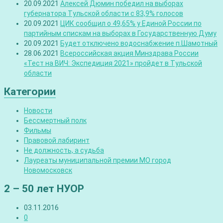
20.09.2021
Алексей Дюмин победил на выборах
губернатора Тульской области с 83,9% голосов
20.09.2021
ЦИК сообщил о 49,65% у Единой России по
партийным спискам на выборах в Государственную Думу
20.09.2021
Будет отключено водоснабжение п.Шамотный
28.06.2021
Всероссийская акция Минздрава России
«Тест на ВИЧ: Экспедиция 2021» пройдет в Тульской
области
Категории
Новости
Бессмертный полк
Фильмы
Правовой лабиринт
Не должность, а судьба
Лауреаты муниципальной премии МО город
Новомосковск
2 – 50 лет НУОР
03.11.2016
0