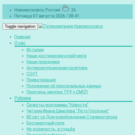
Новомосковск, Россия
26
Пятница 07 августа 2026 / 08:41
Toggle navigation
Главная
О нас
История
Наши достижения и рейтинги
Наши праздники
Антикоррупционная политика
СОУТ
Приватизация
Положение об персональных данных
Перечень закупок ТРУ у СМСП
Рубрики
Сюжеты программы “Новости”
Читаем Ивана Шмелёва “Лето Господне”
80 лет со Дня освобождения Сталиногорска
Бессмертный полк
Не должность, а судьба