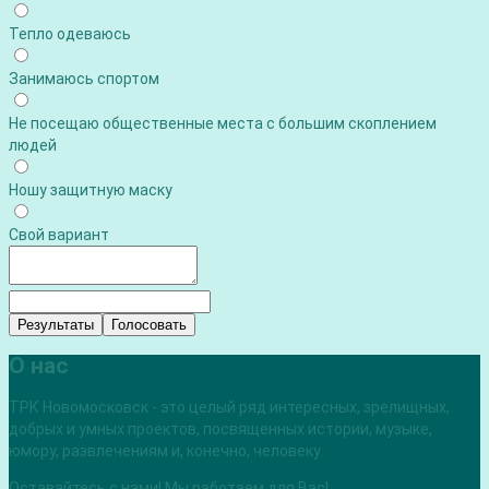
Тепло одеваюсь
Занимаюсь спортом
Не посещаю общественные места с большим скоплением
людей
Ношу защитную маску
Свой вариант
Результаты
Голосовать
О нас
ТРК Новомосковск - это целый ряд интересных, зрелищных,
добрых и умных проектов, посвященных истории, музыке,
юмору, развлечениям и, конечно, человеку.
Оставайтесь с нами! Мы работаем для Вас!