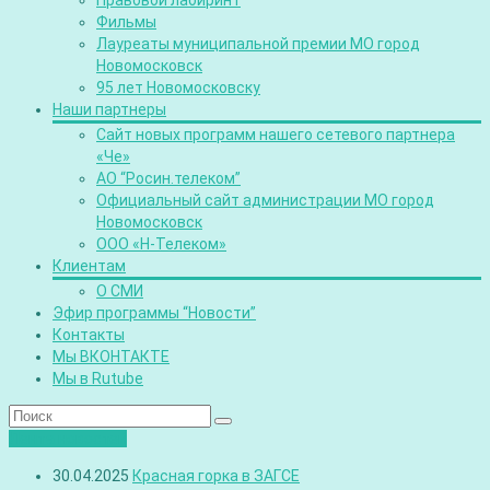
Правовой лабиринт
Фильмы
Лауреаты муниципальной премии МО город
Новомосковск
95 лет Новомосковску
Наши партнеры
Сайт новых программ нашего сетевого партнера
«Че»
АО “Росин.телеком”
Официальный сайт администрации МО город
Новомосковск
ООО «Н-Телеком»
Клиентам
О СМИ
Эфир программы “Новости”
Контакты
Мы ВКОНТАКТЕ
Мы в Rutube
Лента новостей
30.04.2025
Красная горка в ЗАГСЕ