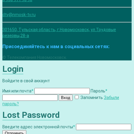
dtv@nmosk-tv.ru
301650, Тульская область, г.Новомосковск, ул.Трудовые
резервы,28-а
Присоединяйтесь к нам в социальных сетях:
© Телекомпания Новомосковск.
Login
Войдите в свой аккаунт
Имя или почта
*
Пароль
*
Запомнить
Забыли
Вход
пароль?
Lost Password
Введите адрес электронной почты
*
Отправить