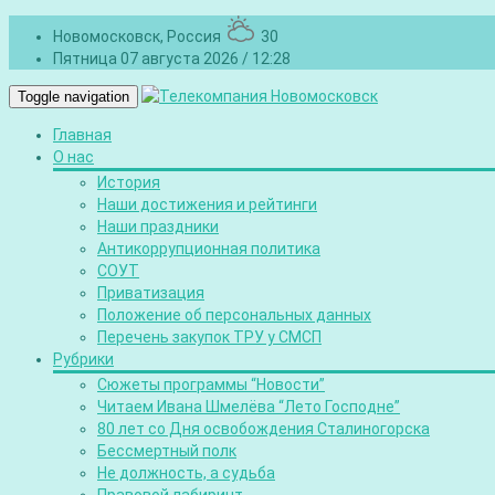
Новомосковск, Россия
30
Пятница 07 августа 2026 / 12:28
Toggle navigation
Главная
О нас
История
Наши достижения и рейтинги
Наши праздники
Антикоррупционная политика
СОУТ
Приватизация
Положение об персональных данных
Перечень закупок ТРУ у СМСП
Рубрики
Сюжеты программы “Новости”
Читаем Ивана Шмелёва “Лето Господне”
80 лет со Дня освобождения Сталиногорска
Бессмертный полк
Не должность, а судьба