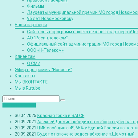
Правовой лабиринт
Фильмы
Лауреаты муниципальной премии МО город Новомос
95 лет Новомосковску
Наши партнеры
Сайт новых программ нашего сетевого партнера «Че
АО “Росин.телеком”
Официальный сайт администрации МО город Новом
ООО «Н-Телеком»
Клиентам
О СМИ
Эфир программы “Новости”
Контакты
Мы ВКОНТАКТЕ
Мы в Rutube
Лента новостей
30.04.2025
Красная горка в ЗАГСЕ
20.09.2021
Алексей Дюмин победил на выборах губернатора
20.09.2021
ЦИК сообщил о 49,65% у Единой России по парт
20.09.2021
Будет отключено водоснабжение п.Шамотный