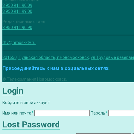
8 950 911 90 09
8 950 911 99 00
Редакционный отдел:
8 950 911 90 90
dtv@nmosk-tv.ru
301650, Тульская область, г.Новомосковск, ул.Трудовые резервы
Присоединяйтесь к нам в социальных сетях:
© Телекомпания Новомосковск.
Login
Войдите в свой аккаунт
Имя или почта
*
Пароль
*
Lost Password