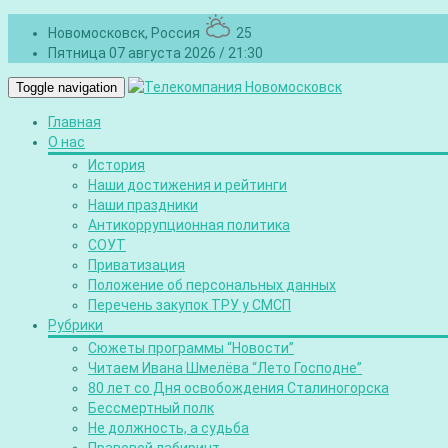
Новомосковск, Россия
25
Пятница 07 августа 2026 / 21:30
Toggle navigation
Главная
О нас
История
Наши достижения и рейтинги
Наши праздники
Антикоррупционная политика
СОУТ
Приватизация
Положение об персональных данных
Перечень закупок ТРУ у СМСП
Рубрики
Сюжеты программы “Новости”
Читаем Ивана Шмелёва “Лето Господне”
80 лет со Дня освобождения Сталиногорска
Бессмертный полк
Не должность, а судьба