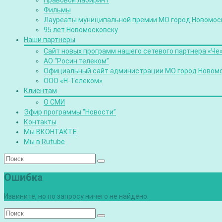
Правовой лабиринт
Фильмы
Лауреаты муниципальной премии МО город Новомос
95 лет Новомосковску
Наши партнеры
Сайт новых программ нашего сетевого партнера «Че
АО “Росин.телеком”
Официальный сайт администрации МО город Новом
ООО «Н-Телеком»
Клиентам
О СМИ
Эфир программы “Новости”
Контакты
Мы ВКОНТАКТЕ
Мы в Rutube
Ошибка
Извините, но по запросу ничего не найдено.