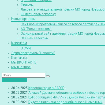
Правовой лабиринт
Фильмы
Лауреаты муниципальной премии МО город Новомос
95 лет Новомосковску
Наши партнеры
Сайт новых программ нашего сетевого партнера «Че
АО “Росин.телеком”
Официальный сайт администрации МО город Новом
ООО «Н-Телеком»
Клиентам
О СМИ
Эфир программы “Новости”
Контакты
Мы ВКОНТАКТЕ
Мы в Rutube
Лента новостей
30.04.2025
Красная горка в ЗАГСЕ
20.09.2021
Алексей Дюмин победил на выборах губернатора
20.09.2021
ЦИК сообщил о 49,65% у Единой России по парт
20.09.2021
Будет отключено водоснабжение п.Шамотный