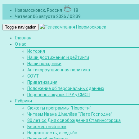
Новомосковск, Россия
18
Четверг 06 августа 2026 / 03:39
Toggle navigation
Главная
О нас
История
Наши достижения и рейтинги
Наши праздники
Антикоррупционная политика
СОУТ
Приватизация
Положение об персональных данных
Перечень закупок ТРУ у СМСП
Рубрики
Сюжеты программы “Новости”
Читаем Ивана Шмелёва “Лето Господне”
80 лет со Дня освобождения Сталиногорска
Бессмертный полк
Не должность, а судьба