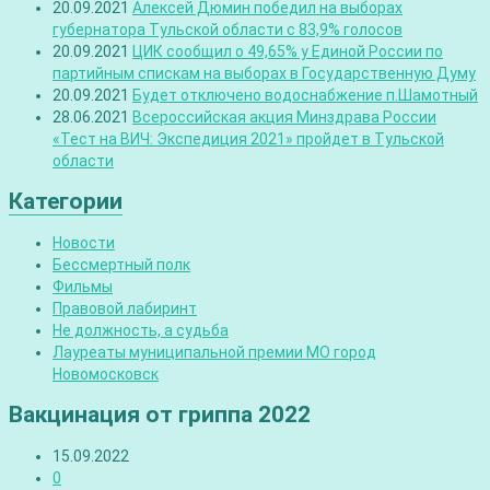
20.09.2021
Алексей Дюмин победил на выборах
губернатора Тульской области с 83,9% голосов
20.09.2021
ЦИК сообщил о 49,65% у Единой России по
партийным спискам на выборах в Государственную Думу
20.09.2021
Будет отключено водоснабжение п.Шамотный
28.06.2021
Всероссийская акция Минздрава России
«Тест на ВИЧ: Экспедиция 2021» пройдет в Тульской
области
Категории
Новости
Бессмертный полк
Фильмы
Правовой лабиринт
Не должность, а судьба
Лауреаты муниципальной премии МО город
Новомосковск
Вакцинация от гриппа 2022
15.09.2022
0