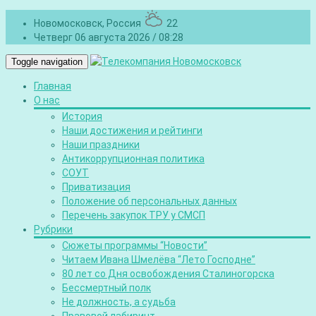
Новомосковск, Россия
22
Четверг 06 августа 2026 / 08:28
Toggle navigation
Главная
О нас
История
Наши достижения и рейтинги
Наши праздники
Антикоррупционная политика
СОУТ
Приватизация
Положение об персональных данных
Перечень закупок ТРУ у СМСП
Рубрики
Сюжеты программы “Новости”
Читаем Ивана Шмелёва “Лето Господне”
80 лет со Дня освобождения Сталиногорска
Бессмертный полк
Не должность, а судьба