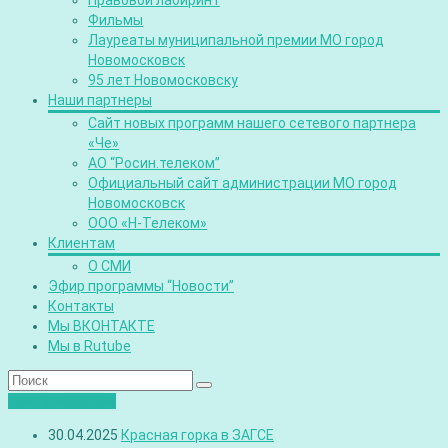
Правовой лабиринт
Фильмы
Лауреаты муниципальной премии МО город
Новомосковск
95 лет Новомосковску
Наши партнеры
Сайт новых программ нашего сетевого партнера
«Че»
АО “Росин.телеком”
Официальный сайт администрации МО город
Новомосковск
ООО «Н-Телеком»
Клиентам
О СМИ
Эфир программы “Новости”
Контакты
Мы ВКОНТАКТЕ
Мы в Rutube
Лента новостей
30.04.2025
Красная горка в ЗАГСЕ