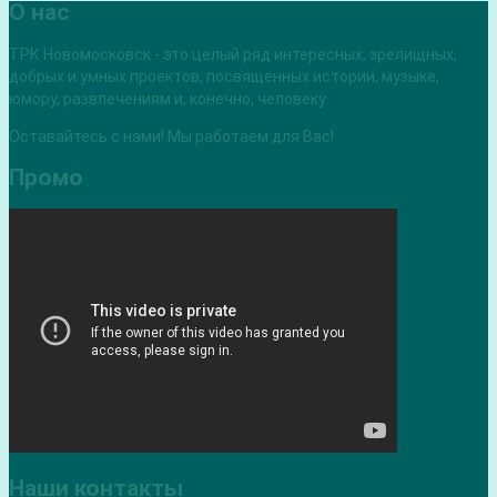
О нас
ТРК Новомосковск - это целый ряд интересных, зрелищных,
добрых и умных проектов, посвященных истории, музыке,
юмору, развлечениям и, конечно, человеку.
Оставайтесь с нами! Мы работаем для Вас!
Промо
Наши контакты