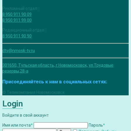
Рекламный отдел:
8 950 911 90 09
8 950 911 99 00
Редакционный отдел:
8 950 911 90 90
dtv@nmosk-tv.ru
301650, Тульская область, г.Новомосковск, ул.Трудовые
резервы,28-а
Присоединяйтесь к нам в социальных сетях:
© Телекомпания Новомосковск.
Login
Войдите в свой аккаунт
Имя или почта
*
Пароль
*