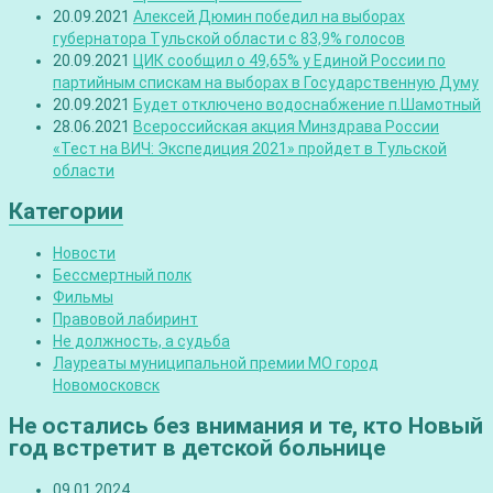
20.09.2021
Алексей Дюмин победил на выборах
губернатора Тульской области с 83,9% голосов
20.09.2021
ЦИК сообщил о 49,65% у Единой России по
партийным спискам на выборах в Государственную Думу
20.09.2021
Будет отключено водоснабжение п.Шамотный
28.06.2021
Всероссийская акция Минздрава России
«Тест на ВИЧ: Экспедиция 2021» пройдет в Тульской
области
Категории
Новости
Бессмертный полк
Фильмы
Правовой лабиринт
Не должность, а судьба
Лауреаты муниципальной премии МО город
Новомосковск
Не остались без внимания и те, кто Новый
год встретит в детской больнице
09.01.2024