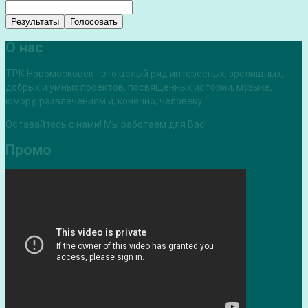
Результаты
Голосовать
О нас
ТРК Новомосковск - это целый ряд интересных, зрелищных,
добрых и умных проектов, посвященных истории, музыке,
юмору, развлечениям и, конечно, человеку.
Оставайтесь с нами! Мы работаем для Вас!
Промо