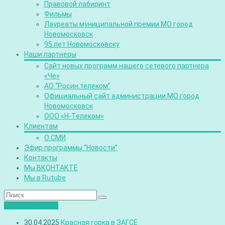
Правовой лабиринт
Фильмы
Лауреаты муниципальной премии МО город
Новомосковск
95 лет Новомосковску
Наши партнеры
Сайт новых программ нашего сетевого партнера
«Че»
АО “Росин.телеком”
Официальный сайт администрации МО город
Новомосковск
ООО «Н-Телеком»
Клиентам
О СМИ
Эфир программы “Новости”
Контакты
Мы ВКОНТАКТЕ
Мы в Rutube
Лента новостей
30.04.2025
Красная горка в ЗАГСЕ