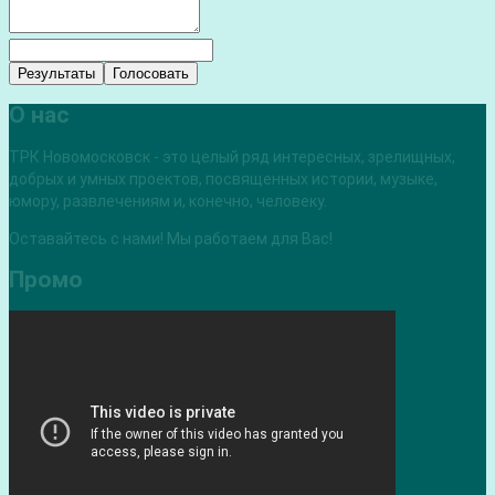
Результаты
Голосовать
О нас
ТРК Новомосковск - это целый ряд интересных, зрелищных,
добрых и умных проектов, посвященных истории, музыке,
юмору, развлечениям и, конечно, человеку.
Оставайтесь с нами! Мы работаем для Вас!
Промо