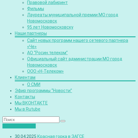
Правовой лабиринт
Фильмы
Лауреаты муниципальной премии МО город
Новомосковск
95 лет Новомосковску
Наши партнеры
Сайт новых программ нашего сетевого партнера
«Че»
АО “Росин.телеком”
Официальный сайт администрации МО город
Новомосковск
ООО «Н-Телеком»
Клиентам
О СМИ
Эфир программы “Новости”
Контакты
Мы ВКОНТАКТЕ
Мы в Rutube
Лента новостей
30.04.2025
Красная горка в ЗАГСЕ