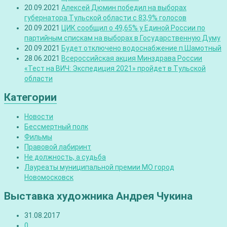
20.09.2021
Алексей Дюмин победил на выборах
губернатора Тульской области с 83,9% голосов
20.09.2021
ЦИК сообщил о 49,65% у Единой России по
партийным спискам на выборах в Государственную Думу
20.09.2021
Будет отключено водоснабжение п.Шамотный
28.06.2021
Всероссийская акция Минздрава России
«Тест на ВИЧ: Экспедиция 2021» пройдет в Тульской
области
Категории
Новости
Бессмертный полк
Фильмы
Правовой лабиринт
Не должность, а судьба
Лауреаты муниципальной премии МО город
Новомосковск
Выставка художника Андрея Чукина
31.08.2017
0