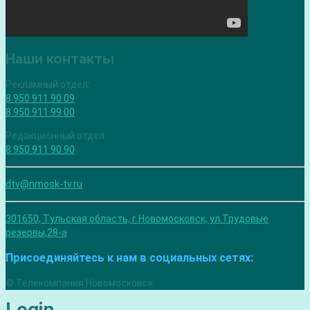
Наши контакты
Рекламный отдел:
8 950 911 90 09
8 950 911 99 00
Редакционный отдел:
8 950 911 90 90
dtv@nmosk-tv.ru
301650, Тульская область, г.Новомосковск, ул.Трудовые
резервы,28-а
Присоединяйтесь к нам в социальных сетях:
© Телекомпания Новомосковск.
Login