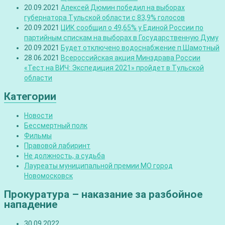
20.09.2021
Алексей Дюмин победил на выборах
губернатора Тульской области с 83,9% голосов
20.09.2021
ЦИК сообщил о 49,65% у Единой России по
партийным спискам на выборах в Государственную Думу
20.09.2021
Будет отключено водоснабжение п.Шамотный
28.06.2021
Всероссийская акция Минздрава России
«Тест на ВИЧ: Экспедиция 2021» пройдет в Тульской
области
Категории
Новости
Бессмертный полк
Фильмы
Правовой лабиринт
Не должность, а судьба
Лауреаты муниципальной премии МО город
Новомосковск
Прокуратура – наказание за разбойное
нападение
30.09.2022