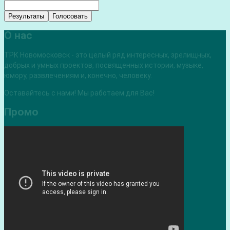
Результаты
Голосовать
О нас
ТРК Новомосковск - это целый ряд интересных, зрелищных,
добрых и умных проектов, посвященных истории, музыке,
юмору, развлечениям и, конечно, человеку.
Оставайтесь с нами! Мы работаем для Вас!
Промо