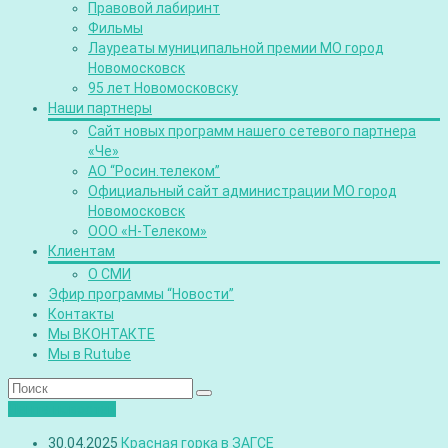
Правовой лабиринт
Фильмы
Лауреаты муниципальной премии МО город
Новомосковск
95 лет Новомосковску
Наши партнеры
Сайт новых программ нашего сетевого партнера
«Че»
АО “Росин.телеком”
Официальный сайт администрации МО город
Новомосковск
ООО «Н-Телеком»
Клиентам
О СМИ
Эфир программы “Новости”
Контакты
Мы ВКОНТАКТЕ
Мы в Rutube
Лента новостей
30.04.2025
Красная горка в ЗАГСЕ